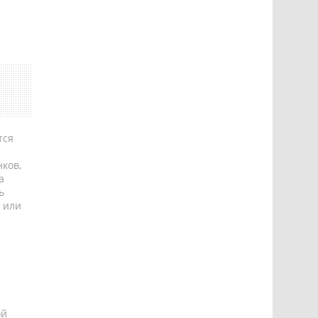
тся
ков,
а
ь
 или
ой