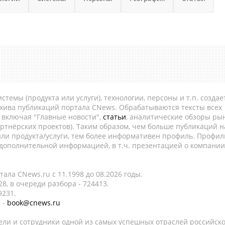
темы (продукта или услуги), технологии, персоны и т.п. создае
рхива публикаций портала CNews. Обрабатываются тексты всех
, включая "Главные новости",
статьи
, аналитические обзоры рын
ртнёрских проектов). Таким образом, чем больше публикаций н
ли продукта/услуги, тем более информативен профиль. Профил
 дополнительной информацией, в т.ч. презентацией о компании
ала CNews.ru c 11.1998 до 08.2026 годы.
8, в очереди разбора - 724413.
9231.
 -
book@cnews.ru
ели и сотрудники одной из самых успешных отраслей российск