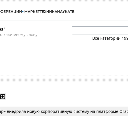
НФЕРЕНЦИИ
МАРКЕТ
ТЕХНИКА
НАУКА
ТВ
ws
*
о ключевому слову
Все категории
19
ір» внедрила новую корпоративную систему на платформе Orac