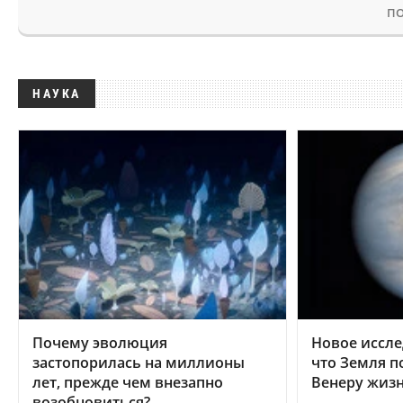
ПО
НАУКА
Почему эволюция
Новое иссле
застопорилась на миллионы
что Земля п
лет, прежде чем внезапно
Венеру жиз
возобновиться?