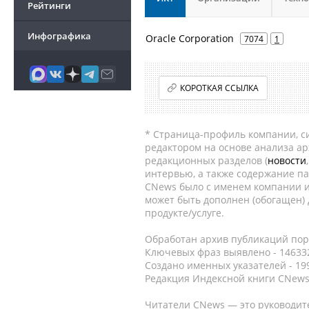
Рейтинги
Инфографика
Oracle Corporation
7074
1
КОРОТКАЯ ССЫЛКА
* Страница-профиль компании, сис
редактором на основе анализа а
редакционных разделов (
новости
интервью, а также содержание па
CNews было с именем компании и
может быть дополнен (обогащен)
продукте/услуге.
Обработан архив публикаций порт
Ключевых фраз выявлено - 146332
Создано именных указателей - 19
Редакция Индексной книги CNews
Читатели CNews — это руководит