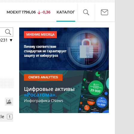
MOEXIT
1796,06
-0,36
КАТАЛОГ
МНЕНИЕ МЕСЯЦА
9231
▼
Почему соответствие
стандартам не гарантирует
защиту от киберугроз
CNEWS ANALYTICS
Цифровые активы
«Росатома».
Инфографика CNews
le
1