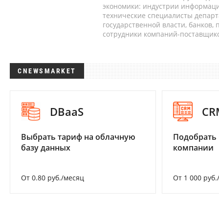
экономики: индустрии информаци
технические специалисты депар
государственной власти, банков,
сотрудники компаний-поставщико
CNEWSMARKET
DBaaS
CR
Выбрать тариф на облачную
Подобрать 
базу данных
компании
От 0.80 руб./месяц
От 1 000 руб.