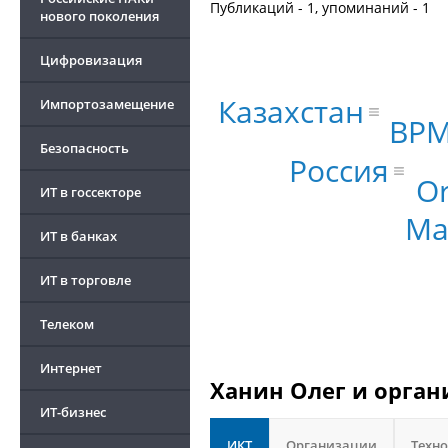
Публикаций - 1, упоминаний - 1
нового поколения
Цифровизация
Казахстан
Импортозамещение
BP
Безопасность
Россия
Or
ИТ в госсекторе
Ma
ИТ в банках
ИТ в торговле
Телеком
Интернет
Ханин Олег и орган
ИТ-бизнес
ИКТ
Организации
Техн