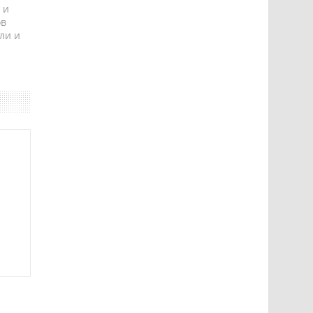
 и
ов
ли и