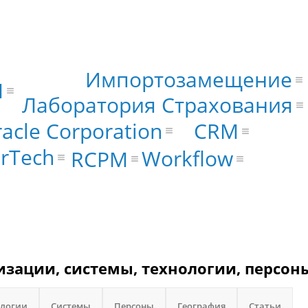
Импортозамещение
M
Лаборатория Страхования
acle Corporation
CRM
rTech
Workflow
RCPM
изации, системы, технологии, персон
ологии
Системы
Персоны
География
Статьи