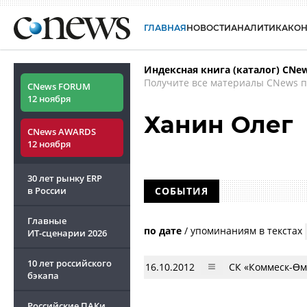
ГЛАВНАЯ
НОВОСТИ
АНАЛИТИКА
КО
Индексная книга (каталог) CNe
Получите все материалы CNews п
CNews FORUM
12 ноября
Ханин Олег
CNews AWARDS
12 ноября
30 лет рынку ERP
в России
СОБЫТИЯ
Главные
по дате
/
упоминаниям в текстах
ИТ-сценарии
2026
10 лет российского
16.10.2012
СК «Коммеск-Өм
бэкапа
Российские ПАКи