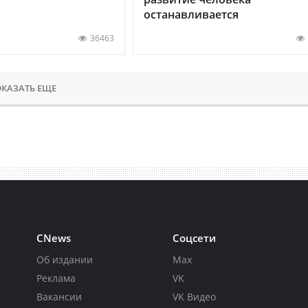
останавливается
36463
КАЗАТЬ ЕЩЕ
CNews
Соцсети
Об издании
Max
Реклама
VK
Вакансии
VK Видео