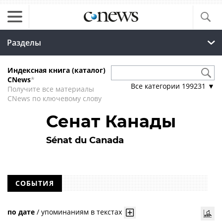
Разделы
Индексная книга (каталог)
CNews
*
Все категории
199231
▼
Получите все материалы
CNews по ключевому слову
Сенат Канады
Sénat du Canada
СОБЫТИЯ
по дате
/
упоминаниям в текстах