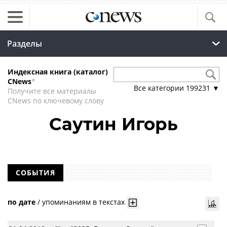
Разделы
Индексная книга (каталог)
CNews
*
Все категории
199231
▼
Получите все материалы
CNews по ключевому слову
Саутин Игорь
СОБЫТИЯ
по дате
/
упоминаниям в текстах