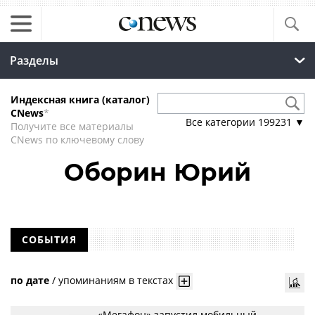
Разделы
Индексная книга (каталог)
CNews
*
Все категории
199231
▼
Получите все материалы
CNews по ключевому слову
Оборин Юрий
СОБЫТИЯ
по дате
/
упоминаниям в текстах
«Мегафон» запустил мобильный