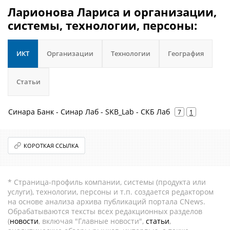
Ларионова Лариса и организации,
системы, технологии, персоны:
ИКТ
Организации
Технологии
География
Статьи
Синара Банк - Синар Лаб - SKB_Lab - СКБ Лаб
7
1
КОРОТКАЯ ССЫЛКА
* Страница-профиль компании, системы (продукта или
услуги), технологии, персоны и т.п. создается редактором
на основе анализа архива публикаций портала CNews.
Обрабатываются тексты всех редакционных разделов
(
новости
, включая "Главные новости",
статьи
,