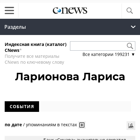
Разделы
Индексная книга (каталог)
CNews
*
Все категории
199231
▼
Получите все материалы
CNews по ключевому слову
Ларионова Лариса
СОБЫТИЯ
по дате
/
упоминаниям в текстах
Банк «Синара» значительно сократил