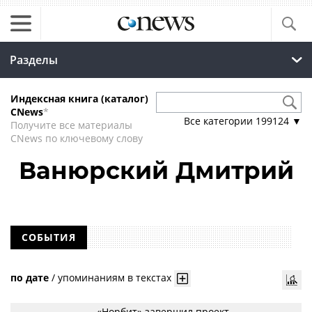
Разделы
Индексная книга (каталог)
CNews
*
Все категории
199124
▼
Получите все материалы
CNews по ключевому слову
Ванюрский Дмитрий
СОБЫТИЯ
по дате
/
упоминаниям в текстах
«Норбит» завершил проект