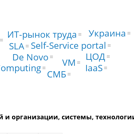
Украина
ИТ-рынок труда
Self-Service portal
SLA
ЦОД
De Novo
VM
Computing
IaaS
СМБ
 и организации, системы, технологи