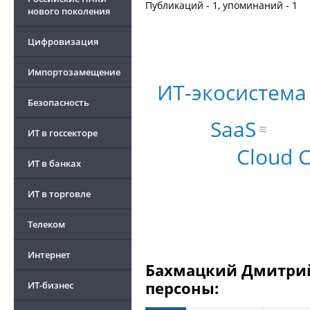
Публикаций - 1, упоминаний - 1
нового поколения
Цифровизация
Импортозамещение
ИТ-экосистема
Безопасность
SaaS
ИТ в госсекторе
Cloud 
ИТ в банках
ИТ в торговле
Телеком
Интернет
Бахмацкий Дмитрий
персоны:
ИТ-бизнес