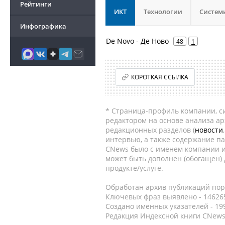
Рейтинги
ИКТ
Технологии
Систем
Инфографика
De Novo - Де Ново
48
1
КОРОТКАЯ ССЫЛКА
* Страница-профиль компании, сис
редактором на основе анализа а
редакционных разделов (
новости
интервью, а также содержание па
CNews было с именем компании и
может быть дополнен (обогащен)
продукте/услуге.
Обработан архив публикаций порт
Ключевых фраз выявлено - 146265
Создано именных указателей - 19
Редакция Индексной книги CNews