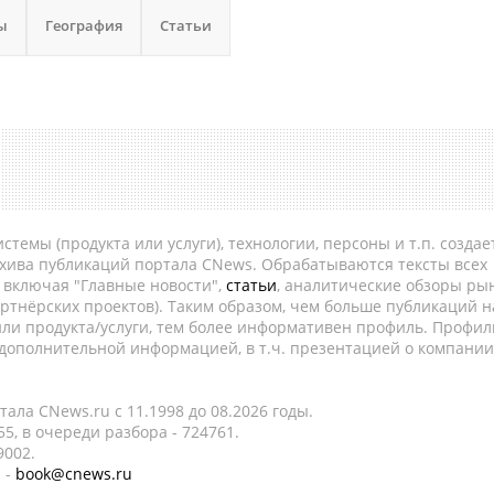
ы
География
Статьи
темы (продукта или услуги), технологии, персоны и т.п. создае
рхива публикаций портала CNews. Обрабатываются тексты всех
, включая "Главные новости",
статьи
, аналитические обзоры рын
ртнёрских проектов). Таким образом, чем больше публикаций н
ли продукта/услуги, тем более информативен профиль. Профил
 дополнительной информацией, в т.ч. презентацией о компании
ала CNews.ru c 11.1998 до 08.2026 годы.
5, в очереди разбора - 724761.
9002.
 -
book@cnews.ru