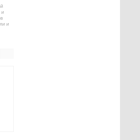
ой
 и
ов
ли и