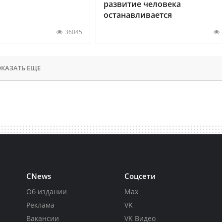
развитие человека
останавливается
36045
КАЗАТЬ ЕЩЕ
CNews
Соцсети
Об издании
Max
Реклама
VK
Вакансии
VK Видео