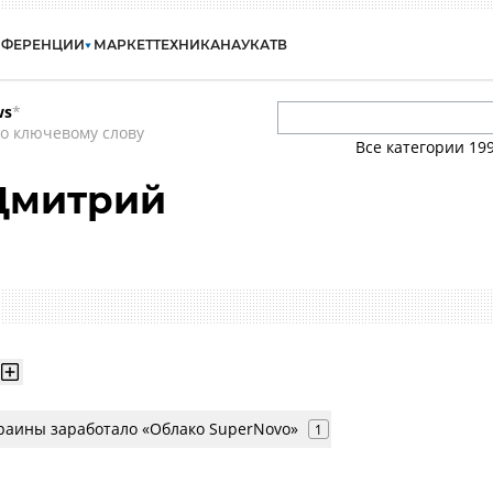
НФЕРЕНЦИИ
МАРКЕТ
ТЕХНИКА
НАУКА
ТВ
ws
*
о ключевому слову
Все категории
19
Дмитрий
раины заработало «Облако SuperNovo»
1