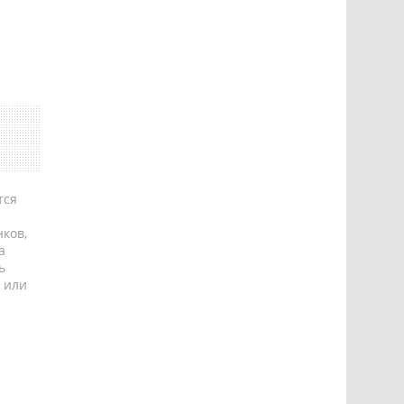
тся
ков,
а
ь
 или