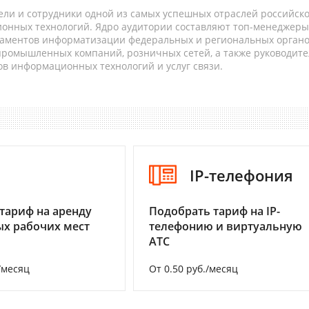
ели и сотрудники одной из самых успешных отраслей российск
онных технологий. Ядро аудитории составляют топ-менеджеры
таментов информатизации федеральных и региональных орган
 промышленных компаний, розничных сетей, а также руководите
в информационных технологий и услуг связи.
I
IP-телефония
тариф на аренду
Подобрать тариф на IP-
х рабочих мест
телефонию и виртуальную
АТС
/месяц
От 0.50 руб./месяц