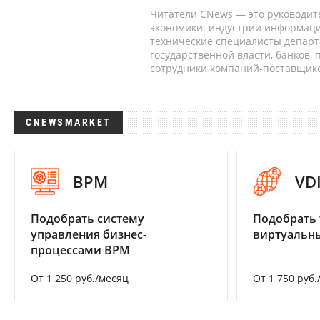
Читатели CNews — это руководит
экономики: индустрии информаци
технические специалисты депар
государственной власти, банков,
сотрудники компаний-поставщико
CNEWSMARKET
BPM
VD
Подобрать систему
Подобрать 
управления бизнес-
виртуальны
процессами BPM
От 1 250 руб./месяц
От 1 750 руб.