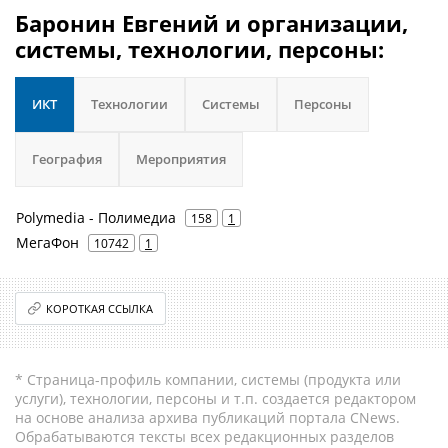
Баронин Евгений и организации,
системы, технологии, персоны:
ИКТ
Технологии
Системы
Персоны
География
Мероприятия
Polymedia - Полимедиа
158
1
МегаФон
10742
1
КОРОТКАЯ ССЫЛКА
* Страница-профиль компании, системы (продукта или
услуги), технологии, персоны и т.п. создается редактором
на основе анализа архива публикаций портала CNews.
Обрабатываются тексты всех редакционных разделов