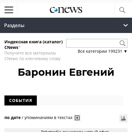
Разделы
Индексная книга (каталог)
CNews
*
Все категории
199231
▼
Получите все материалы
CNews по ключевому слову
Баронин Евгений
СОБЫТИЯ
по дате
/
упоминаниям в текстах
Polymedia оснастила новый офис