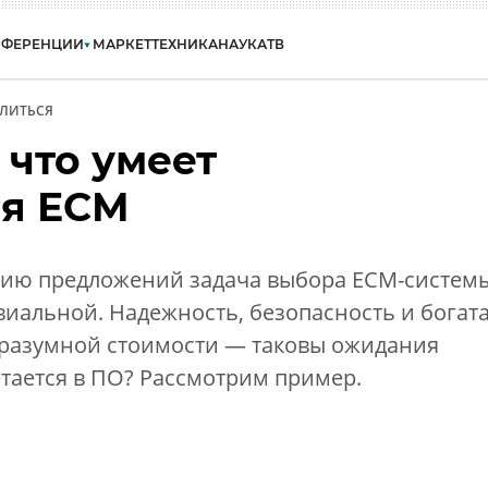
НФЕРЕНЦИИ
МАРКЕТ
ТЕХНИКА
НАУКА
ТВ
ЛИТЬСЯ
 что умеет
я ЕСМ
лию предложений задача выбора ECM-систем
виальной. Надежность, безопасность и богат
разумной стоимости — таковы ожидания
четается в ПО? Рассмотрим пример.