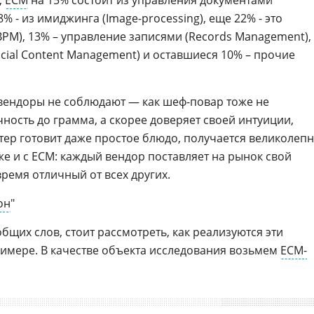
,
ECM
на 15% состоит из управления документами
% - из имиджинга (Image-processing), еще 22% - это
BPM), 13% – управление записями (Records Management),
cial Content Management) и оставшиеся 10% – прочие
вендоры не соблюдают — как шеф-повар тоже не
ность до грамма, а скорее доверяет своей интуиции,
тер готовит даже простое блюдо, получается великолепн
же и с ECM: каждый вендор поставляет на рынок свой
время отличный от всех других.
он
"
общих слов, стоит рассмотреть, как реализуются эти
имере. В качестве объекта исследования возьмем
ECM-