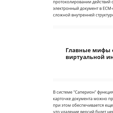
протоколировании действий с
электронный документ в ECM
сложной внутренней структур
Главные мифы 
виртуальной и
В системе "Саперион" функци
карточке документа можно п
при этом обеспечивается ещ
что удаление версий будет н