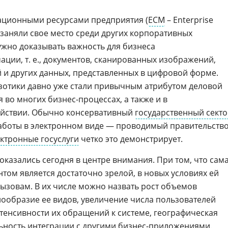
ционными ресурсами предприятия (
ECM
– Enterprise
заняли свое место среди других корпоративных
ужно доказывать важность для бизнеса
ции, т. е., документов, сканированных изображений,
 и других данных, представленных в цифровой форме.
зотики давно уже стали привычным атрибутом деловой
 во многих бизнес-процессах, а также и в
йствии. Обычно консервативный
государственный сект
аботы в электронном виде — проводимый правительств
ктронные госуслуги
четко это демонстрирует.
казались сегодня в центре внимания. При том, что сам
том является достаточно зрелой, в новых условиях ей
вызовам. В их числе можно назвать рост объемов
ообразие ее видов, увеличение числа пользователей
тенсивности их обращений к системе, географическая
ьность интеграции с другими бизнес-приложениями.