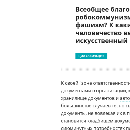
Всеобщее благо
робокоммунизм
фашизм? К как
человечество в
искусственный
ЦИФРОВИЗАЦИЯ
К своей "зоне ответственности
документами в организации, 
хранилище документов и
авт
большинстве случаев тесно с
документы, не вовлекая их в 
становится кладбищем докумен
сиюминутных потребностях по