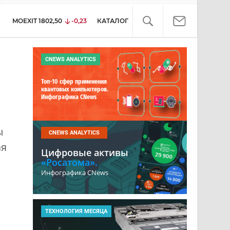
MOEXIT
1802,50
-0,23
КАТАЛОГ
CNEWS ANALYTICS
Топ-10 сфер применения
квантовых компьютеров.
Инфографика CNews
ы
CNEWS ANALYTICS
ая
Цифровые активы
«Росатома».
Инфографика CNews
ТЕХНОЛОГИЯ МЕСЯЦА