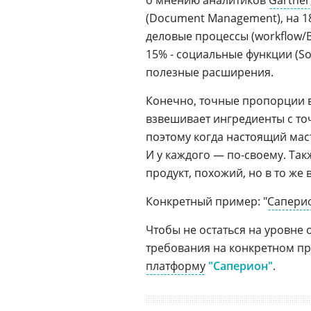
о мнению аналитиков
Gartner
(Document Management), на 18
деловые процессы (workflow/
15% - социальные функции (So
полезные расширения.
Конечно, точные пропорции 
взвешивает ингредиенты с точ
поэтому когда настоящий мас
И у каждого — по-своему. Так
продукт, похожий, но в то же 
Конкретный пример: "
Сапери
Чтобы не остаться на уровне 
требования на конкретном пр
платформу
"Саперион"
.