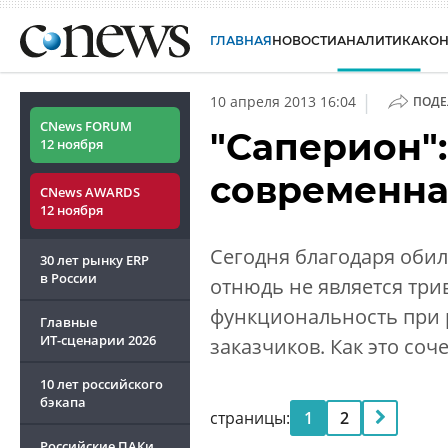
ГЛАВНАЯ
НОВОСТИ
АНАЛИТИКА
КО
|
10 апреля 2013 16:04
ПОДЕ
CNews FORUM
"Саперион":
12 ноября
современна
CNews AWARDS
12 ноября
Сегодня благодаря оби
30 лет рынку ERP
в России
отнюдь не является три
функциональность при 
Главные
ИТ-сценарии
2026
заказчиков. Как это со
10 лет российского
бэкапа
страницы:
1
2
Российские ПАКи