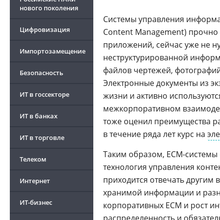
нового поколения
Системы управления информа
Цифровизация
Content Management) прочно 
приложений, сейчас уже не н
Импортозамещение
неструктурированной информа
файлов чертежей, фотографий
Безопасность
Электронные документы из эк
ИТ в госсекторе
жизни и активно используются
межкорпоративном взаимоде
ИТ в банках
тоже оценил преимущества р
в течение ряда лет курс на
эле
ИТ в торговле
Таким образом, ECM-системы о
Телеком
технология управления контен
приходится отвечать другим 
Интернет
хранимой информации и разн
ИТ-бизнес
корпоративных ECM и рост ин
распределенность и обязател