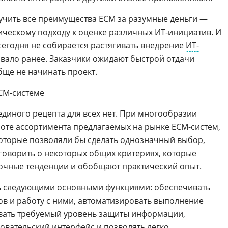
лучить все преимущества ECM за разумные деньги —
ическому подходу к оценке различных ИТ-инициатив. И
сегодня не собирается растягивать внедрение
ИТ-
 бывало ранее. Заказчики ожидают быстрой отдачи
ще не начинать проект.
CM-системе
 единого рецепта для всех нет. При многообразии
оте ассортимента предлагаемых на рынке ECM-систем,
оторые позволяли бы сделать однозначный выбор,
говорить о некоторых общих критериях, которые
чные тенденции и обобщают практический опыт.
ь следующими основными функциями: обеспечивать
в и работу с ними, автоматизировать выполнение
овать требуемый
уровень защиты информации
,
овательский интерфейс и позволять легко