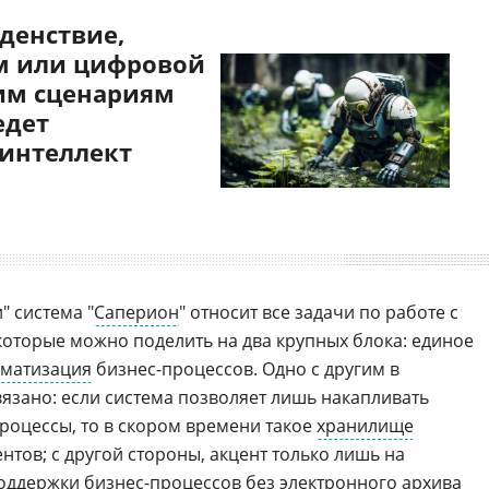
денствие,
 или цифровой
им сценариям
едет
 интеллект
" система "
Саперион
" относит все задачи по работе с
которые можно поделить на два крупных блока: единое
оматизация
бизнес-процессов. Одно с другим в
вязано: если система позволяет лишь накапливать
процессы, то в скором времени такое
хранилище
тов; с другой стороны, акцент только лишь на
ддержки бизнес-процессов без электронного архива