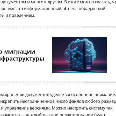
 документом и многом другом. В итоге можно сказать, ч
-системе это информационный объект, обладающий
ой и поведением.
о миграции
нфраструктуры
ям хранения документов уделяется особенное внимание.
рикрепить неограниченное число файлов любого размер
е и
управление версиями
. Можно настроить систему так,
евозможно — каждый раз при редактировании будет