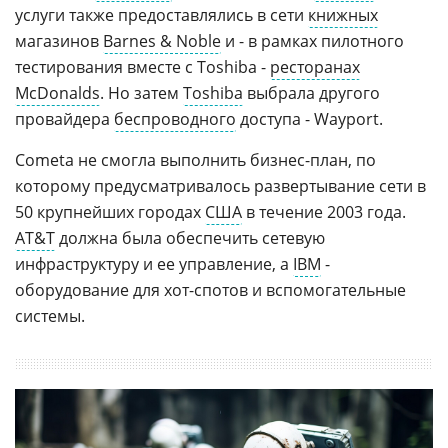
услуги также предоставлялись в сети
книжных
магазинов
Barnes & Noble
и - в рамках пилотного
тестирования вместе с Toshiba -
ресторанах
McDonalds
. Но затем
Toshiba
выбрала другого
провайдера
беспроводного
доступа - Wayport.
Cometa не смогла выполнить бизнес-план, по
которому предусматривалось развертывание сети в
50 крупнейших городах
США
в течение 2003 года.
AT&T
должна была обеспечить сетевую
инфраструктуру и ее управление, а
IBM
-
оборудование для хот-спотов и вспомогательные
системы.