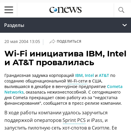
Разделы
|
20 мая 2004 13:05
ПОДЕЛИТЬСЯ
Wi-Fi инициатива IBM, Intel
и AT&T провалилась
Грандиозная задумка корпораций
IBM
,
Intel
и
AT&T
по
созданию общенациональной
Wi-Fi-сети
в США,
вылившаяся в декабре в венчурное предприятие
Cometa
Networks
, оказалась нежизнеспособной. С сегодняшнего
дня Cometa прекращает свою работу из-за "недостатка
финансирования", сообщается в пресс-релизе компании.
В ходе работы компании удалось заручиться
поддержкой операторов
Sprint PCS
и iPass, и
запустить
пилотную
сеть хот-спотов в
Сиэттле
. Ее