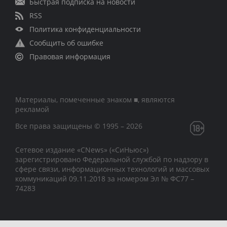
Быстрая подписка на новости
RSS
Политика конфиденциальности
Сообщить об ошибке
Правовая информация
Материалы, помеченные знаком ■, являются
рекламой
Все права защищены © 1995 – 2026
Сетевое издание «CNews» («СиНьюс»)
зарегистрировано Федеральной службой по надзору в
сфере связи, информационных технологий и массовых
коммуникаций 09.11.2018 за номером Эл № ФС77 –
74283