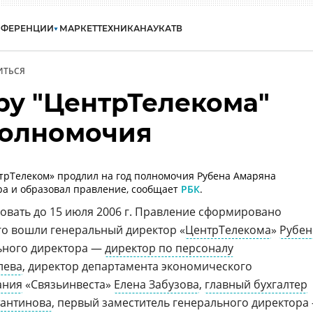
НФЕРЕНЦИИ
МАРКЕТ
ТЕХНИКА
НАУКА
ТВ
ИТЬСЯ
ру "ЦентрТелекома"
полномочия
трТелеком» продлил на год полномочия Рубена Амаряна
ра и образовал правление, сообщает
РБК
.
овать до 15 июля 2006 г. Правление сформировано
его вошли генеральный директор «
ЦентрТелекома
»
Рубен
льного директора —
директор по персоналу
лева
, директор департамента экономического
ания
«Связьинвеста»
Елена Забузова
,
главный бухгалтер
тантинова
, первый заместитель генерального директора