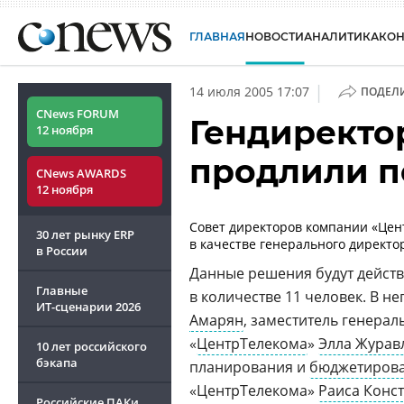
ГЛАВНАЯ
НОВОСТИ
АНАЛИТИКА
КО
|
14 июля 2005 17:07
ПОДЕЛ
CNews FORUM
Гендиректо
12 ноября
продлили 
CNews AWARDS
12 ноября
Совет директоров компании «Цен
30 лет рынку ERP
в качестве генерального директо
в России
Данные решения будут действ
Главные
в количестве 11 человек. В н
ИТ-сценарии
2026
Амарян
, заместитель генера
«
ЦентрТелекома
»
Элла Журав
10 лет российского
бэкапа
планирования и
бюджетиров
«ЦентрТелекома»
Раиса Конс
Российские ПАКи