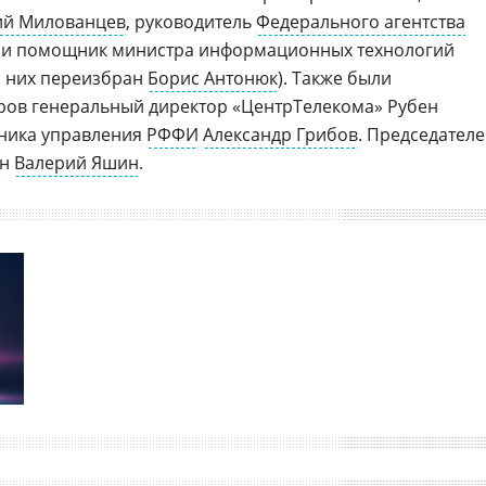
ий Милованцев
, руководитель
Федерального агентства
и помощник министра информационных технологий
з них переизбран
Борис Антонюк
). Также были
ров генеральный директор «ЦентрТелекома» Рубен
ьника управления
РФФИ
Александр Грибов
. Председател
ан
Валерий Яшин
.