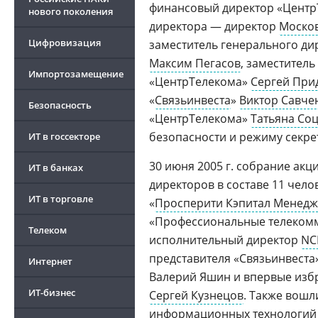
финансовый директор «Цент
нового поколения
директора — директор
Москов
Цифровизация
заместитель генерального д
Максим Пегасов
, заместител
Импортозамещение
«ЦентрТелекома»
Сергей При
«
Связьинвеста
»
Виктор Савче
Безопасность
«ЦентрТелекома»
Татьяна Со
безопасности и режиму секр
ИТ в госсекторе
30 июня 2005 г. собрание ак
ИТ в банках
директоров в составе 11 чело
ИТ в торговле
«
Просперити Кэпитал Менед
«Профессиональные телеком
Телеком
исполнительный директор
NC
представителя «Связьинвеста
Интернет
Валерий Яшин и впервые избр
ИТ-бизнес
Сергей Кузнецов
. Также вошл
информационных технологий 