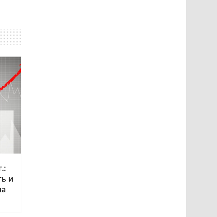
.:
ть и
на