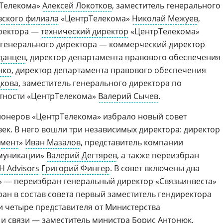
рТелекома»
Алексей Локотков
, заместитель генерального
ского филиала
«ЦентрТелекома»
Николай Межуев
,
иректора —
технический директор
«ЦентрТелекома»
ь генерального директора — коммерческий директор
данцев
, директор департамента правового обеспечения
нко
, директор департамента правового обеспечения
цкова
, заместитель генерального директора по
етности «ЦентрТелекома»
Валерий Сычев
.
ционеров «ЦентрТелекома» избрало новый совет
век. В него вошли три независимых директора: директор
жмент
»
Иван Мазалов
, представитель компании
муникации»
Валерий Дегтярев
, а также переизбран
H Advisors
Григорий Фингер
. В совет включены два
» — переизбран генеральный директор «Связьинвеста»
ан в состав совета первый заместитель гендиректора
и четыре представителя от Министерства
и связи — заместитель министра Борис Антонюк,