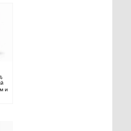
д.
ый
м и