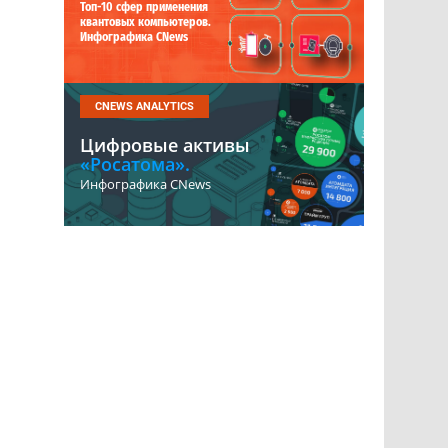
Топ-10 сфер применения
квантовых компьютеров.
Инфографика CNews
CNEWS ANALYTICS
Цифровые активы
«Росатома».
Инфографика CNews