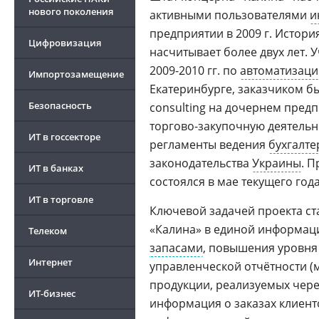
нового поколения
активными пользователями
и
предприятии в 2009 г. Истори
Цифровизация
насчитывает более двух лет.
2009-2010 гг. по
автоматизаци
Импортозамещение
Екатеринбурге, заказчиком б
Безопасность
consulting на дочернем пред
торгово-закупочную деятельн
ИТ в госсекторе
регламенты ведения
бухгалте
законодательства
Украины
. П
ИТ в банках
состоялся в мае текущего года
ИТ в торговле
Ключевой задачей проекта ст
«Калина» в единой информац
Телеком
запасами
, повышения уровня
Интернет
управленческой отчётности (
продукции, реализуемых чере
ИТ-бизнес
информация о заказах клиент