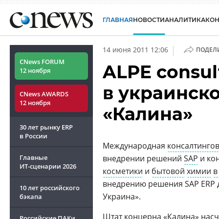
ГЛАВНАЯ
НОВОСТИ
АНАЛИТИКА
КО
|
14 июня 2011 12:06
ПОДЕЛ
CNews FORUM
ALPE consul
12 ноября
в украинск
CNews AWARDS
12 ноября
«Калина»
30 лет рынку ERP
в России
Международная
консалтинго
Главные
внедрении решений
SAP
и ко
ИТ-сценарии
2026
косметики
и
бытовой
химии
в
внедрению решения SAP ERP 
10 лет российского
Украина».
бэкапа
Штат концерна «Калина» насчи
Российские ПАКи