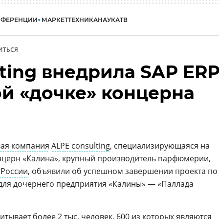
НФЕРЕНЦИИ
МАРКЕТ
ТЕХНИКА
НАУКА
ТВ
ИТЬСЯ
ting внедрила SAP ER
ой «дочке» концерна
вая компания
ALPE consulting
, специализирующаяся на
нцерн «Калина», крупный производитель парфюмерии,
 России
, объявили об успешном завершении проекта по
для дочернего предприятия «Калины» — «Паллада
тывает более 2 тыс. человек, 600 из которых являются