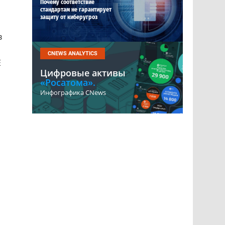
Почему соответствие
стандартам не гарантирует
защиту от киберугроз
в
CNEWS ANALYTICS
E
Цифровые активы
«Росатома».
Инфографика CNews