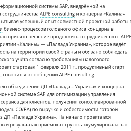
нформационной системы
SAP
, внедрённой на
я сотрудничества
ALPE consulting
и концерна «Калина»
 Учитывая успешный опыт совместной проектной работы 
и
бизнес-процессов головного офиса концерна в
ыло принято решение продолжить сотрудничество с ALP
приятии «Калины» — «Паллада Украина», которое ведёт
ость на территории своей страны и обязано соблюдать
рского
учёта согласно требованиям налогового
роект стартовал 1 февраля 2011 г., продуктивный старт
, говорится в сообщении ALPE consulting.
ало объединение ДП «Паллада – Украина» и концерна
ионной системе SAP для оптимизации
управления
 сервиса для клиентов, получения консолидированной
модуль CO/PA) по выручке и
себестоимости
готовой
з ДП «Паллада Украина». На начало проекта вся
ов и результатах приёмок-отгрузок аккумулировалась в