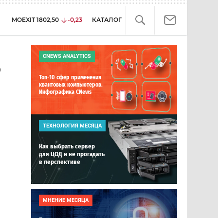
MOEXIT
1802,50
-0,23
КАТАЛОГ
CNEWS ANALYTICS
P
Топ-10 сфер применения
квантовых компьютеров.
Инфографика CNews
ТЕХНОЛОГИЯ МЕСЯЦА
Как выбрать сервер
для ЦОД и не прогадать
в перспективе
МНЕНИЕ МЕСЯЦА