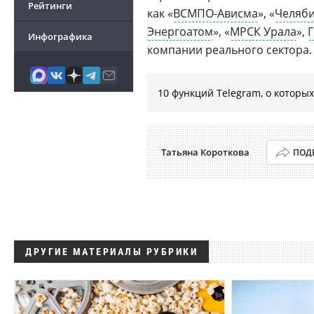
Рейтинги
как «
ВСМПО-Ависма
», «
Челяби
Энергоатом
», «
МРСК Урала
»,
Инфографика
компании реального сектора.
10 функций Telegram, о которых
Татьяна Короткова
ПОД
ДРУГИЕ МАТЕРИАЛЫ РУБРИКИ