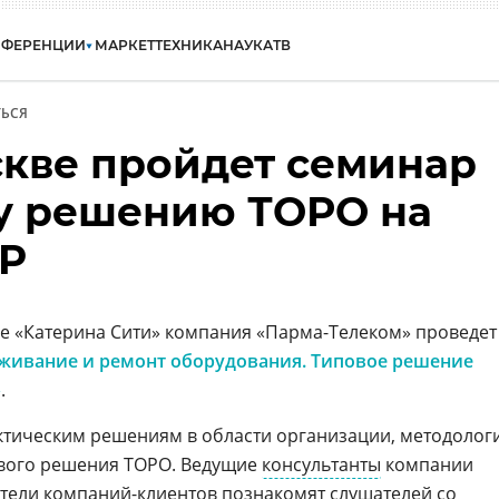
НФЕРЕНЦИИ
МАРКЕТ
ТЕХНИКА
НАУКА
ТВ
ЬСЯ
скве пройдет семинар
у решению ТОРО на
RP
е «Катерина Сити» компания «Парма-Телеком» проведет
уживание и ремонт оборудования. Типовое решение
»
.
ктическим решениям в области организации, методолог
ового решения ТОРО. Ведущие
консультанты
компании
ители компаний-клиентов познакомят слушателей со