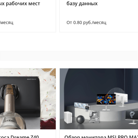
х рабочих мест
базу данных
/месяц
От 0.80 руб./месяц
оса Dreame Z40
Обзор монитора MSI PRO MA