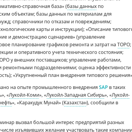
мативно-справочная база» (
базы данных
по
ким объектам; базы данных по материалам для
ужд; справочники по отказам и повреждениям;
технологические карты и инструкции); «Описание типовог
ние и демонстрацию сценариев» (управление
овое планирование графиков ремонта и затрат на
ТОРО
;
кции и оперативного учета технического состояния;
ТОРО у внешних поставщиков; управление работами,
 ремонтными подразделениями; оценка эффективности
ость); «Укрупненный план внедрения типового решения»
вано на опыте промышленного внедрения
SAP
в таких
», «
Лукойл-Коми
», «
Лукойл-Западная Сибирь
», «
Лукойл-
нефть
», «Каракудук Мунай» (
Казахстан
), сообщили в
минар вызвал большой интерес предприятий разных
числе изъявивших желание участвовать такие компании