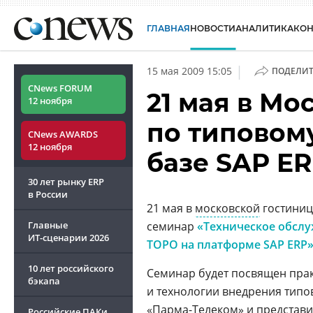
ГЛАВНАЯ
НОВОСТИ
АНАЛИТИКА
КО
|
15 мая 2009 15:05
ПОДЕЛИТ
CNews FORUM
21 мая в Мо
12 ноября
по типовом
CNews AWARDS
12 ноября
базе SAP E
30 лет рынку ERP
в России
21 мая в
московской
гостиниц
Главные
семинар
«Техническое обсл
ИТ-сценарии
2026
ТОРО на платформе SAP ERP
10 лет российского
Семинар будет посвящен пра
бэкапа
и технологии внедрения тип
«
Парма-Телеком
» и представ
Российские ПАКи