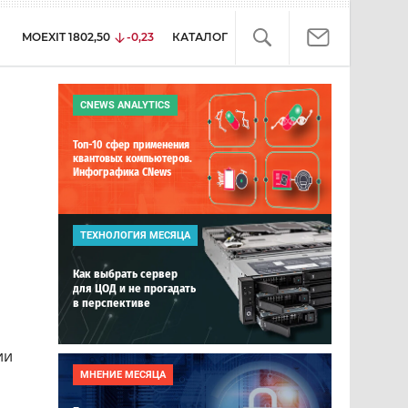
MOEXIT
1802,50
-0,23
КАТАЛОГ
CNEWS ANALYTICS
Топ-10 сфер применения
квантовых компьютеров.
Инфографика CNews
ТЕХНОЛОГИЯ МЕСЯЦА
Как выбрать сервер
для ЦОД и не прогадать
в перспективе
ии
МНЕНИЕ МЕСЯЦА