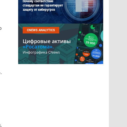
Почему соответствие
стандартам не гарантирует
защиту от киберугроз
о
CNEWS ANALYTICS
Цифровые активы
«Росатома».
Инфографика CNews
.
,