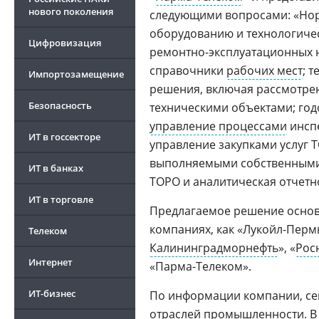
нового поколения
следующими вопросами: «Нор
оборудованию и технологичес
Цифровизация
ремонтно-эксплуатационных н
справочники
рабочих мест
; 
Импортозамещение
решения, включая рассмотре
Безопасность
техническими объектами; год
управление процессами
инспе
ИТ в госсекторе
управление закупками услуг 
выполняемыми собственными
ИТ в банках
ТОРО и аналитическая отчетн
ИТ в торговле
Предлагаемое решение осно
компаниях, как «Лукойл-Пермь
Телеком
Калининградморнефть
», «
Рос
Интернет
«Парма-Телеком».
ИТ-бизнес
По информации компании, се
отраслей промышленности. В 