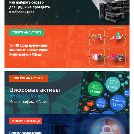
Как выбрать сервер
для ЦОД и не прогадать
в перспективе
CNEWS ANALYTICS
Топ-10 сфер применения
квантовых компьютеров.
Инфографика CNews
CNEWS ANALYTICS
Цифровые активы
«Росатома».
Инфографика CNews
МНЕНИЕ МЕСЯЦА
Почему соответствие