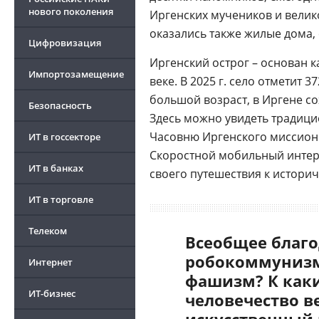
нового поколения
Иргенских мучеников и велик
оказались также жилые дома, 
Цифровизация
Иргенский острог – основан 
Импортозамещение
веке. В 2025 г. село отметит 
большой возраст, в Иргене с
Безопасность
Здесь можно увидеть традици
Часовню Иргенского миссионе
ИТ в госсекторе
Скоростной мобильный инте
ИТ в банках
своего путешествия к истори
ИТ в торговле
Телеком
Всеобщее благо
робокоммунизм
Интернет
фашизм? К как
ИТ-бизнес
человечество в