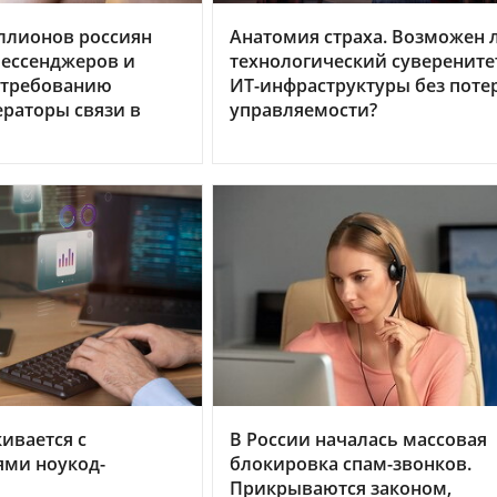
ллионов россиян
Анатомия страха. Возможен 
мессенджеров и
технологический суверените
 требованию
ИТ-инфраструктуры без поте
ераторы связи в
управляемости?
кивается с
В России началась массовая
ями ноукод-
блокировка спам-звонков.
Прикрываются законом,