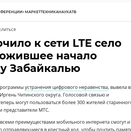
НФЕРЕНЦИИ
МАРКЕТ
ТЕХНИКА
НАУКА
ТВ
ЕЛИТЬСЯ
чило к сети LTE село
ложившее начало
у Забайкалью
 программы
устранения цифрового неравенства
, вывела в
 Иргень Читинского округа. Голосовой связью и
еперь могут пользоваться более 300 жителей старинног
и представители МТС.
я всеми преимуществами мобильного интернета смогут и
о отправляющиеся в крестный ход, чтобы почтить памят