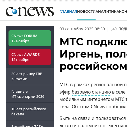
ГЛАВНАЯ
НОВОСТИ
АНАЛИТИКА
КО
|
03 сентября 2025 08:59
ПОД
CNews FORUM
МТС подклю
12 ноября
Иргень, по
CNews AWARDS
12 ноября
российском
30 лет рынку ERP
в России
МТС
в рамках региональной
Главные
эфир
базовую станцию
в селе
ИТ-сценарии
2026
мобильным интернетом
МТС
т
села. Об этом CNews сообщил
10 лет российского
бэкапа
Быть на связи и пользоватьс
десятки паломников, ежегодн
Российские ПАКи