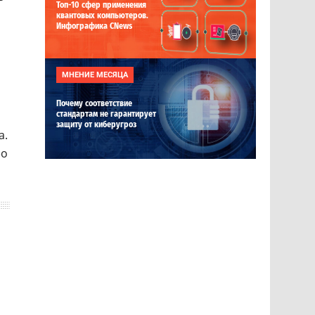
Топ-10 сфер применения
квантовых компьютеров.
Инфографика CNews
МНЕНИЕ МЕСЯЦА
Почему соответствие
стандартам не гарантирует
защиту от киберугроз
а.
ео