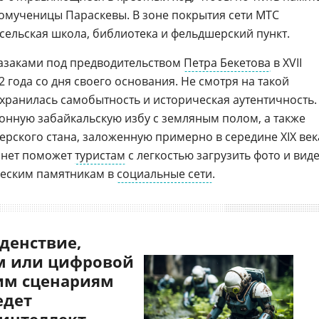
омученицы Параскевы. В зоне покрытия сети МТС
сельская школа, библиотека и фельдшерский пункт.
казаками под предводительством
Петра Бекетова
в XVII
372 года со дня своего основания. Не смотря на такой
охранилась самобытность и историческая аутентичность.
онную забайкальскую избу с земляным полом, а также
рского стана, заложенную примерно в середине XIX век
рнет поможет
туристам
с легкостью загрузить фото и вид
ческим памятникам в
социальные сети
.
денствие,
 или цифровой
им сценариям
едет