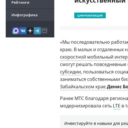
искусственный
Рейтинги
Инфографика
ЦИФРОВИЗАЦИЯ
«Мы последовательно работа
краю. В малых и отдаленных 
скоростной мобильный интер
смогут решать повседневные
субсидии
, пользоваться соци
заниматься собственными биз
Забайкальском крае
Денис Б
Ранее МТС благодаря регион
модернизировала сеть
LTE
в т
Инвестируйте в навыки для ре