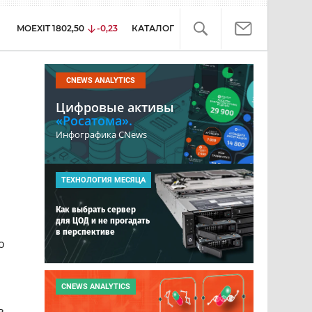
MOEXIT
1802,50
-0,23
КАТАЛОГ
CNEWS ANALYTICS
Цифровые активы
«Росатома».
Инфографика CNews
ТЕХНОЛОГИЯ МЕСЯЦА
Как выбрать сервер
для ЦОД и не прогадать
в перспективе
о
CNEWS ANALYTICS
ь