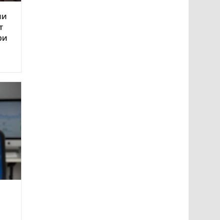
ли
т
ри