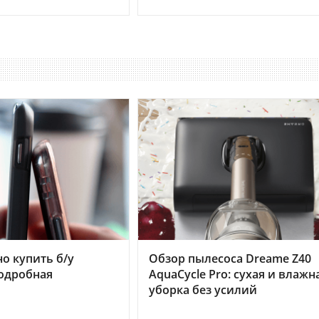
но купить б/у
Обзор пылесоса Dreame Z40
подробная
AquaCycle Pro: сухая и влажн
уборка без усилий