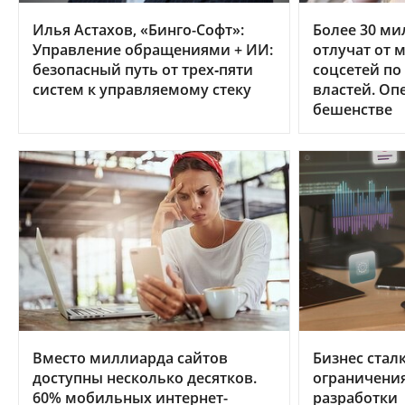
Илья Астахов, «Бинго-Софт»:
Более 30 ми
Управление обращениями + ИИ:
отлучат от 
безопасный путь от трех‑пяти
соцсетей по
систем к управляемому стеку
властей. Оп
бешенстве
Вместо миллиарда сайтов
Бизнес стал
доступны несколько десятков.
ограничени
60% мобильных интернет-
разработки