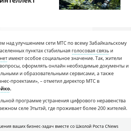
 интеллект
ем над улучшением сети МТС по всему Забайкальскому
населенных пунктах стабильная
голосовая связь
и
нет
имеют особое социальное значение. Так, жители
 вопросы, оформлять онлайн необходимые документы и
альными и образовательными сервисами, а также
нес-проектами», – отметил директор МТС в
ойко
.
альной программе устранения цифрового неравенства
аежном селе Этытэй, где проживает более 200 жителей.
шения ваших бизнес-задач вместе со Школой Роста CNews