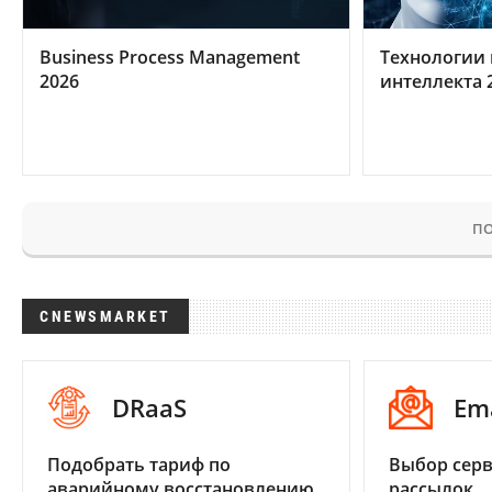
Business Process Management
Технологии 
2026
интеллекта 
ПО
CNEWSMARKET
DRaaS
Em
Подобрать тариф по
Выбор серв
аварийному восстановлению
рассылок