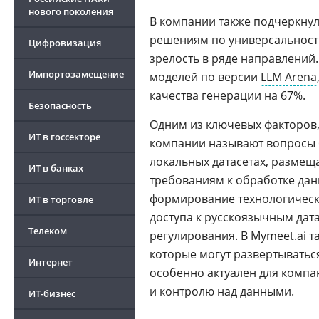
нового поколения
В компании также подчеркнул
решениям по универсальности
Цифровизация
зрелость в ряде направлений.
Импортозамещение
моделей по версии
LLM Arena
качества генерации на 67%.
Безопасность
Одним из ключевых факторов,
ИТ в госсекторе
компании называют вопросы 
локальных датасетах, размещ
ИТ в банках
требованиям к обработке дан
формирование технологичес
ИТ в торговле
доступа к русскоязычным дат
Телеком
регулирования. В Mymeet.ai 
которые могут развертываться
Интернет
особенно актуален для комп
и контролю над данными.
ИТ-бизнес