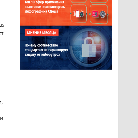
Топ-10 сфер применения
квантовых компьютеров.
Инфографика CNews
ых
ст
МНЕНИЕ МЕСЯЦА
Почему соответствие
стандартам не гарантирует
защиту от киберугроз
м,
ии