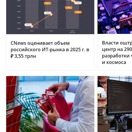
Власти ошт
CNews оценивает объем
центр на 29
российского ИТ-рынка в 2025 г. в
разработки 
₽ 3,55 трлн
и космоса