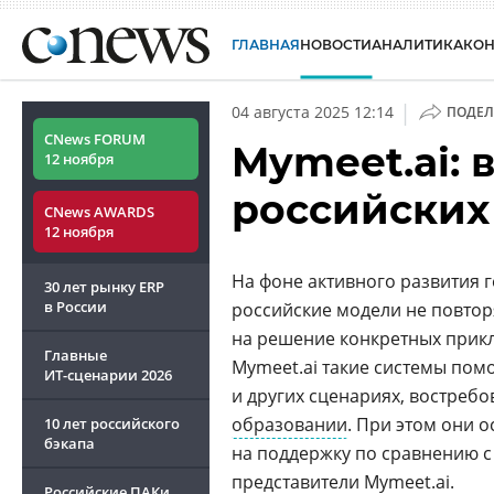
ГЛАВНАЯ
НОВОСТИ
АНАЛИТИКА
КО
|
04 августа 2025 12:14
ПОДЕЛ
CNews FORUM
Mymeet.ai: 
12 ноября
российских
CNews AWARDS
12 ноября
На фоне активного развития 
30 лет рынку ERP
в России
российские модели не повтор
на решение конкретных прикл
Главные
Mymeet.ai такие системы пом
ИТ-сценарии
2026
и других сценариях, востребо
образовании
. При этом они 
10 лет российского
бэкапа
на поддержку по сравнению 
представители Mymeet.ai.
Российские ПАКи