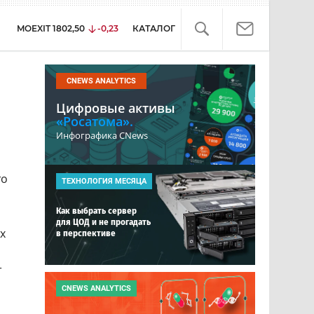
MOEXIT
1802,50
-0,23
КАТАЛОГ
CNEWS ANALYTICS
Цифровые активы
«Росатома».
Инфографика CNews
то
ТЕХНОЛОГИЯ МЕСЯЦА
Как выбрать сервер
для ЦОД и не прогадать
х
в перспективе
т
CNEWS ANALYTICS