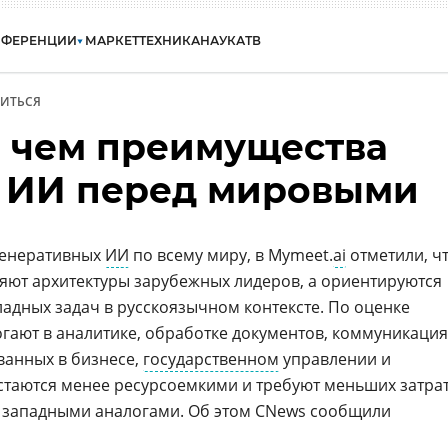
НФЕРЕНЦИИ
МАРКЕТ
ТЕХНИКА
НАУКА
ТВ
ИТЬСЯ
в чем преимущества
 ИИ перед мировыми
генеративных
ИИ
по всему миру, в Mymeet.
ai
отметили, ч
яют архитектуры зарубежных лидеров, а ориентируются
адных задач в русскоязычном контексте. По оценке
огают в аналитике, обработке документов, коммуникация
ванных в бизнесе,
государственном
управлении и
остаются менее ресурсоемкими и требуют меньших затра
с западными аналогами. Об этом CNews сообщили