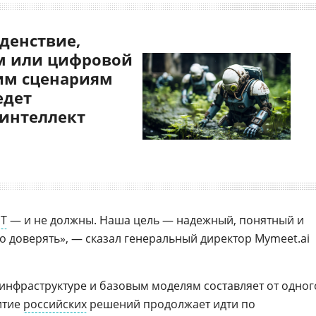
денствие,
 или цифровой
им сценариям
едет
 интеллект
PT
— и не должны. Наша цель — надежный, понятный и
 доверять», — сказал генеральный директор Mymeet.ai
 инфраструктуре и базовым моделям составляет от одног
витие
российских
решений продолжает идти по