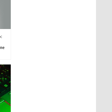
:
еле