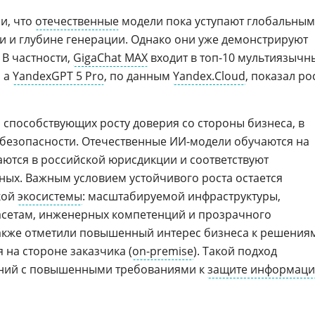
и, что
отечественные
модели пока уступают глобальным
 и глубине генерации. Однако они уже демонстрируют
 В частности,
GigaChat MAX
входит в топ-10 мультиязычн
, а
YandexGPT 5 Pro
, по данным
Yandex.Cloud
, показал ро
 способствующих росту доверия со стороны бизнеса, в
безопасности. Отечественные ИИ-модели обучаются на
аются в российской юрисдикции и соответствуют
ных. Важным условием устойчивого роста остается
кой
экосистемы
: масштабируемой инфраструктуры,
асетам, инженерных компетенций и прозрачного
также отметили повышенный интерес бизнеса к решения
 на стороне заказчика (
on-premise
). Такой подход
аний с повышенными требованиями к
защите информац