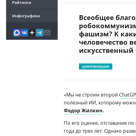
Рейтинги
Всеобщее благо
Инфографика
робокоммунизм
фашизм? К как
человечество в
искусственный
ЦИФРОВИЗАЦИЯ
«Мы не строим второй
ChatG
полезный ИИ, которому можно
Федор Жилкин
.
По его оценке, отставание по
года до трех лет. Однако раз