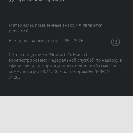
Материалы, помеченные знаком ■, являются
рекламой
Все права защищены © 1995 – 2026
Сетевое издание «CNews» («СиНьюс»)
зарегистрировано Федеральной службой по надзору в
сфере связи, информационных технологий и массовых
коммуникаций 09.11.2018 за номером Эл № ФС77 –
74283