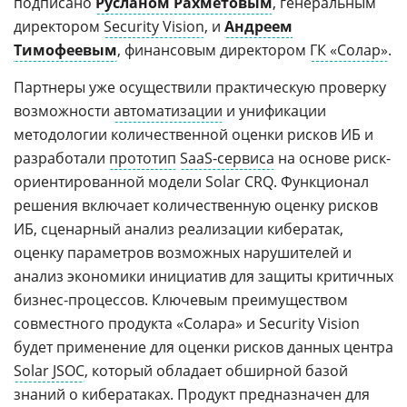
подписано
Русланом Рахметовым
, генеральным
директором
Security Vision
, и
Андреем
Тимофеевым
, финансовым директором
ГК «Солар»
.
Партнеры уже осуществили практическую проверку
возможности
автоматизации
и унификации
методологии количественной оценки рисков ИБ и
разработали
прототип
SaaS-сервиса
на основе риск-
ориентированной модели Solar CRQ. Функционал
решения включает количественную оценку рисков
ИБ, сценарный анализ реализации кибератак,
оценку параметров возможных нарушителей и
анализ экономики инициатив для защиты критичных
бизнес-процессов. Ключевым преимуществом
совместного продукта «Солара» и Security Vision
будет применение для оценки рисков данных центра
Solar JSOC
, который обладает обширной базой
знаний о кибератаках. Продукт предназначен для