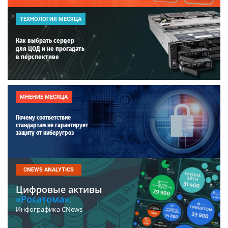
ТЕХНОЛОГИЯ МЕСЯЦА
Как выбрать сервер
для ЦОД и не прогадать
в перспективе
МНЕНИЕ МЕСЯЦА
Почему соответствие
стандартам не гарантирует
защиту от киберугроз
CNEWS ANALYTICS
Цифровые активы
«Росатома».
Инфографика CNews