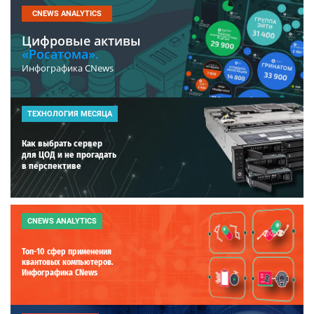
CNEWS ANALYTICS
Цифровые активы
«Росатома».
Инфографика CNews
ТЕХНОЛОГИЯ МЕСЯЦА
Как выбрать сервер
для ЦОД и не прогадать
в перспективе
CNEWS ANALYTICS
Топ-10 сфер применения
квантовых компьютеров.
Инфографика CNews