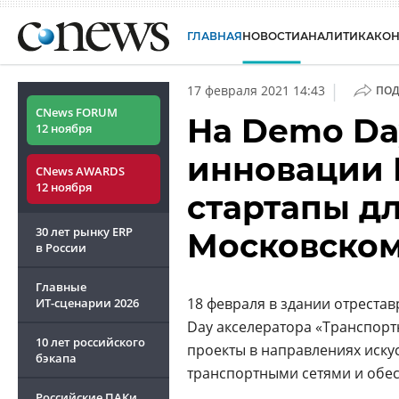
ГЛАВНАЯ
НОВОСТИ
АНАЛИТИКА
КО
|
17 февраля 2021 14:43
ПОД
CNews FORUM
На Demo Da
12 ноября
инновации 
CNews AWARDS
12 ноября
стартапы дл
30 лет рынку ERP
Московском
в России
Главные
18 февраля в здании отреста
ИТ-сценарии
2026
Day акселератора «Транспорт
10 лет российского
проекты в направлениях иску
бэкапа
транспортными сетями и обе
Российские ПАКи