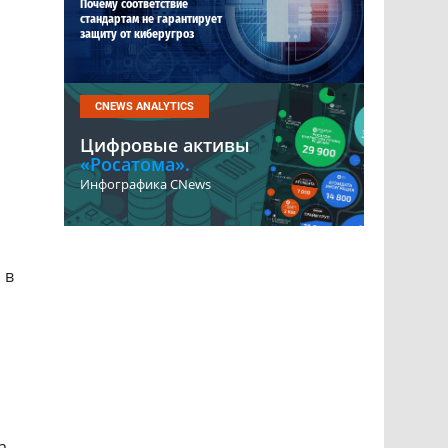
Почему соответствие
стандартам не гарантирует
защиту от киберугроз
CNEWS ANALYTICS
Цифровые активы
«Росатома».
Инфографика CNews
 в
а