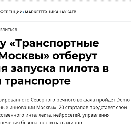
НФЕРЕНЦИИ
МАРКЕТ
ТЕХНИКА
НАУКА
ТВ
ЕЛИТЬСЯ
y «Транспортные
Москвы» отберут
я запуска пилота в
 транспорте
врированного Северного речного вокзала пройдет Demo
ные инновации Москвы». 20 стартапов представят свои
сственного интеллекта, нейросетей, управления
спечения безопасности пассажиров.