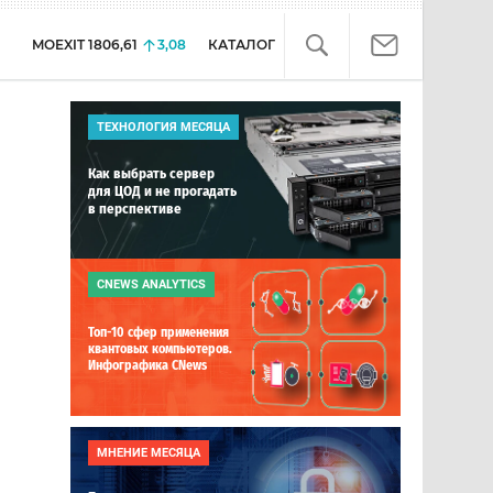
MOEXIT
1806,61
3,08
КАТАЛОГ
ТЕХНОЛОГИЯ МЕСЯЦА
Как выбрать сервер
для ЦОД и не прогадать
в перспективе
CNEWS ANALYTICS
Топ-10 сфер применения
квантовых компьютеров.
Инфографика CNews
МНЕНИЕ МЕСЯЦА