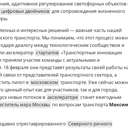
ния, адаптивное регулирование светофорных объектов 
цифровых двойников
для сопровождения жизненного
уры.
олезных и интересных решений — важная часть нашей
кого транспорта. Мы понимаем, что этот процесс мож
годаря диалогу между технологическим сообществом и
ли акселератор
стартапов
«Транспортные инновации
е приняли участие команды с актуальными и
18 февраля они представят результаты своей работы н
 связи от представителей транспортного сектора, а
стить пилот в
московском
транспорте. Уже сейчас можн
то ценный опыт как для участников, так и для города,
пуск новых потоков в
акселераторе
станет ежегодным
еститель мэра Москвы
по вопросам транспорта
Макси
недавно отреставрированного
Северного речного