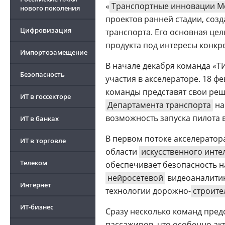
«
Транспортные инновации М
нового поколения
проектов ранней стадии, соз
Цифровизация
транспорта. Его основная цел
продукта под интересы конкре
Импортозамещение
В начале декабря команда «Т
Безопасность
участия в акселераторе. 18
команды представят свои ре
ИТ в госсекторе
Департамента транспорта
на
возможность запуска пилота 
ИТ в банках
В первом потоке акселератор
ИТ в торговле
области
искусственного инте
Телеком
обеспечивает безопасность н
нейросетевой
видеоаналити
Интернет
технологии дорожно-
строите
ИТ-бизнес
Сразу несколько команд пред
пассажиров, что особенно ак