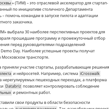
осквы
» (ТИМ) – это отраслевой акселератор для стартап-
данный по инициативе столичного Департамента
ь – помочь командам в запуске пилота и адаптации
тного заказчика.
ИМ» выбрала 30 наиболее перспективных проектов для
 февраля прошедшие программу и промежуточный отбор
шения перед руководителями подразделений
 Demo Day. Наиболее успешные проекты получат
в Московском транспорте.
а приняли участие стартапы, разрабатывающие решения
ллекта
и нейросетей. Например, система
iCrosswalk
а нерегулируемых пешеходных переходах, а платформа
ки
Databriz
позволяет контролировать соблюдение
льных
и ремонтных работ.
ставили свои продукты в области безопасности
туально
в условиях пандемии
. Так, разработчики проект