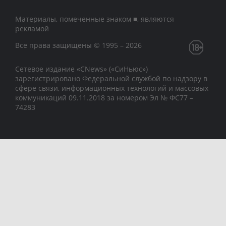
Материалы, помеченные знаком ■, являются
рекламой
Все права защищены © 1995 – 2026
Сетевое издание «CNews» («СиНьюс»)
зарегистрировано Федеральной службой по надзору в
сфере связи, информационных технологий и массовых
коммуникаций 09.11.2018 за номером Эл № ФС77 –
74283