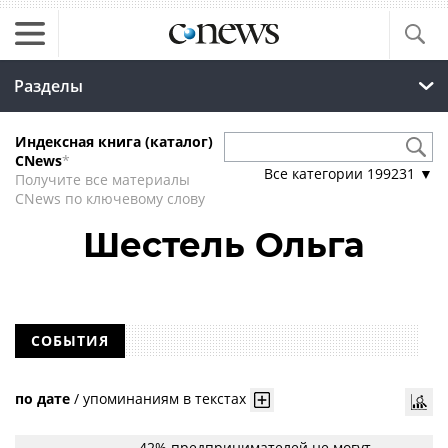
Разделы
Индексная книга (каталог)
CNews
*
Все категории
199231
▼
Получите все материалы
CNews по ключевому слову
Шестель Ольга
СОБЫТИЯ
по дате
/
упоминаниям в текстах
42% предпринимателей не могут