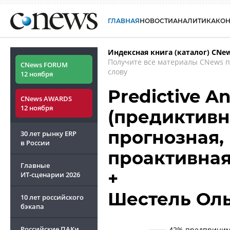
ГЛАВНАЯ
НОВОСТИ
АНАЛИТИКА
КО
Индексная книга (каталог) CNe
Получите все материалы CNews 
CNews FORUM
слову
12 ноября
Predictive A
CNews AWARDS
12 ноября
(предиктивн
прогнозная,
30 лет рынку ERP
в России
проактивная
Главные
+
ИТ-сценарии
2026
Шестель Ол
10 лет российского
бэкапа
Российские ПАКи
42% предпринима