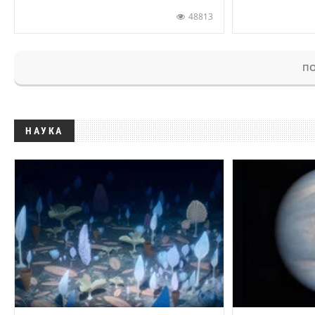
48813
ПО
НАУКА