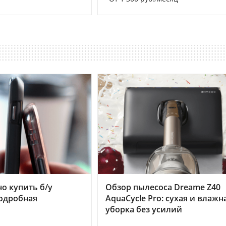
но купить б/у
Обзор пылесоса Dreame Z40
подробная
AquaCycle Pro: сухая и влажн
уборка без усилий