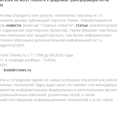
ta
темы (продукта или услуги), технологии, персоны и т.п.
 анализа архива публикаций портала CNews. Обрабатываются
ов (
новости
, включая "Главные новости",
статьи
, аналитически
е содержание партнёрских проектов). Таким образом, чем боль
нем компании или продукта/услуги, тем более информативен
полнен (обогащен) дополнительной информацией, в т.ч.
дукте/услуге.
ала CNews.ru c 11.1998 до 08.2026 годы.
1, в очереди разбора - 724356.
9231.
 -
book@cnews.ru
ели и сотрудники одной из самых успешных отраслей российск
онных технологий. Ядро аудитории составляют топ-менеджеры
таментов информатизации федеральных и региональных орган
 промышленных компаний, розничных сетей, а также
аний-поставщиков информационных технологий и услуг связи.