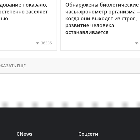
дование показало,
Обнаружены биологические
остепенно заселяет
часы-хронометр организма 
нью
когда они выходят из строя,
развитие человека
останавливается
36335
КАЗАТЬ ЕЩЕ
CNews
Соцсети