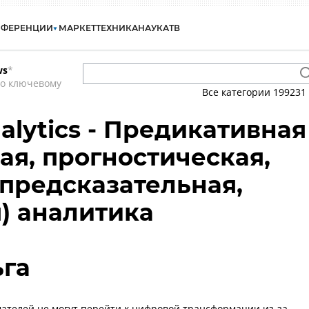
НФЕРЕНЦИИ
МАРКЕТ
ТЕХНИКА
НАУКА
ТВ
ws
*
по ключевому
Все категории
199231
nalytics - Предикативная
ая, прогностическая,
 предсказательная,
) аналитика
ьга
телей не могут перейти к цифровой трансформации из-за