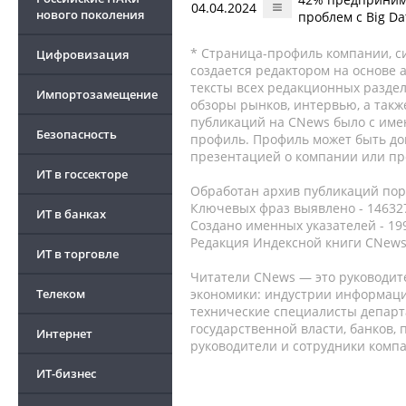
04.04.2024
нового поколения
проблем с Big Da
* Страница-профиль компании, сис
Цифровизация
создается редактором на основе
тексты всех редакционных раздел
Импортозамещение
обзоры рынков, интервью, а такж
публикаций на CNews было с име
Безопасность
профиль. Профиль может быть до
презентацией о компании или про
ИТ в госсекторе
Обработан архив публикаций порт
Ключевых фраз выявлено - 146327
ИТ в банках
Создано именных указателей - 19
Редакция Индексной книги CNews
ИТ в торговле
Читатели CNews — это руководит
Телеком
экономики: индустрии информаци
технические специалисты депар
государственной власти, банков,
Интернет
руководители и сотрудники комп
ИТ-бизнес