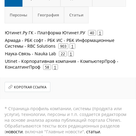
Персоны
География
Статьи
Ютинет.Ру ГК - Платформа Ютинет.РУ
40
1
Армада - РБК софт - РБК ИС - РБК Информационные
Системы - RBC Solutions
903
1
Наука-Связь - Nauka Lab
22
1
Utinet - Корпоративная компания - КомпьютерПроф -
КонсалтингПроф
58
1
КОРОТКАЯ ССЫЛКА
* Страница-профиль компании, системы (продукта или
услуги), технологии, персоны и т.п. создается редактором
на основе анализа архива публикаций портала CNews.
Обрабатываются тексты всех редакционных разделов
(
новости
, включая "Главные новости",
статьи
,