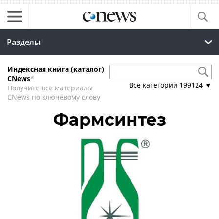
Разделы
Индексная книга (каталог)
CNews
*
Все категории
199124
▼
Получите все материалы
CNews по ключевому слову
Фармсинтез