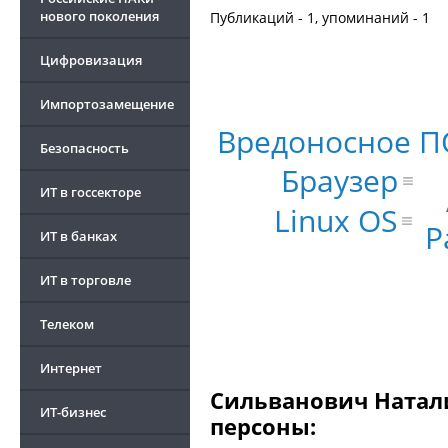
нового поколения
Публикаций - 1, упоминаний - 1
Цифровизация
Импортозамещение
Вредоносное П
Безопасность
Браузер
ИТ в госсекторе
Linux OS
P
ИТ в банках
ИТ в торговле
Телеком
Интернет
Сильванович Натали
ИТ-бизнес
персоны: