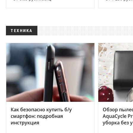
ТЕХНИКА
Как безопасно купить б/у
Обзор пылес
смартфон: подробная
AquaCycle Pr
инструкция
уборка без 