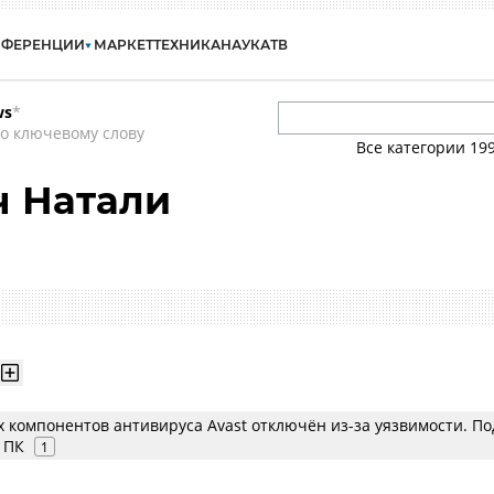
НФЕРЕНЦИИ
МАРКЕТ
ТЕХНИКА
НАУКА
ТВ
ws
*
о ключевому слову
Все категории
19
ч Натали
 компонентов антивируса Avast отключён из-за уязвимости. По
 ПК
1