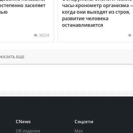
остепенно заселяет
часы-хронометр организма 
нью
когда они выходят из строя,
развитие человека
останавливается
36224
КАЗАТЬ ЕЩЕ
CNews
Соцсети
Об издании
Max