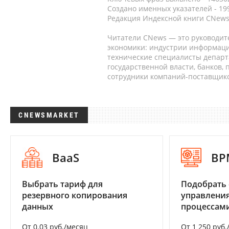
Создано именных указателей - 19
Редакция Индексной книги CNews
Читатели CNews — это руководит
экономики: индустрии информаци
технические специалисты депар
государственной власти, банков,
сотрудники компаний-поставщико
CNEWSMARKET
BaaS
BP
Выбрать тариф для
Подобрать 
резервного копирования
управления
данных
процессам
От 0.03 руб./месяц
От 1 250 руб.