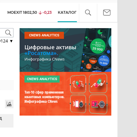
MOEXIT
1802,50
-0,23
КАТАЛОГ
CNEWS ANALYTICS
9124
▼
Цифровые активы
«Росатома».
Инфографика CNews
CNEWS ANALYTICS
Топ-10 сфер применения
квантовых компьютеров.
Инфографика CNews
д