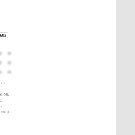
693
тся
ков,
а
ь
 или