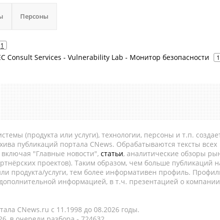
ы
Персоны
1
SEC Consult Services - Vulnerability Lab - Монитор безопасности
1
темы (продукта или услуги), технологии, персоны и т.п. создае
рхива публикаций портала CNews. Обрабатываются тексты всех
, включая "Главные новости",
статьи
, аналитические обзоры рын
ртнёрских проектов). Таким образом, чем больше публикаций н
ли продукта/услуги, тем более информативен профиль. Профил
 дополнительной информацией, в т.ч. презентацией о компании
ала CNews.ru c 11.1998 до 08.2026 годы.
6, в очереди разбора - 724632.