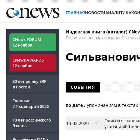
ГЛАВНАЯ
НОВОСТИ
АНАЛИТИКА
КО
Индексная книга (каталог) CNe
Получите все материалы CNews п
CNews FORUM
12 ноября
Сильванови
CNews AWARDS
12 ноября
30 лет рынку ERP
в России
СОБЫТИЯ
Главные
по дате
/
упоминаниям в текстах
ИТ-сценарии
2026
10 лет российского
Один из главных
13.03.2020
бэкапа
угрозой 400 млн
Российские ПАКи