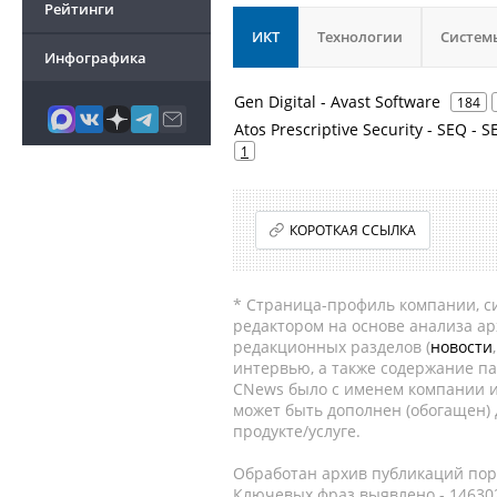
Рейтинги
ИКТ
Технологии
Систем
Инфографика
Gen Digital - Avast Software
184
Atos Prescriptive Security - SEQ - 
1
КОРОТКАЯ ССЫЛКА
* Страница-профиль компании, сис
редактором на основе анализа а
редакционных разделов (
новости
интервью, а также содержание па
CNews было с именем компании и
может быть дополнен (обогащен)
продукте/услуге.
Обработан архив публикаций порт
Ключевых фраз выявлено - 146302