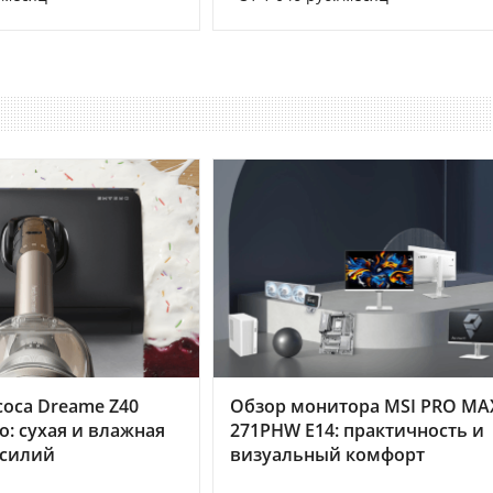
оса Dreame Z40
Обзор монитора MSI PRO MA
o: сухая и влажная
271PHW E14: практичность и
усилий
визуальный комфорт