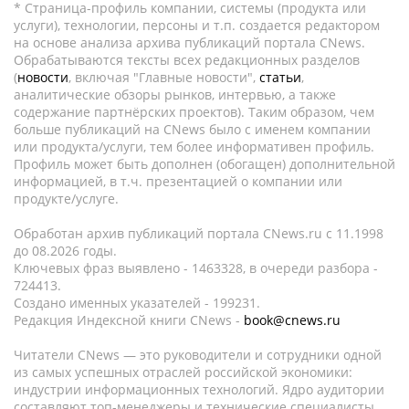
* Страница-профиль компании, системы (продукта или
услуги), технологии, персоны и т.п. создается редактором
на основе анализа архива публикаций портала CNews.
Обрабатываются тексты всех редакционных разделов
(
новости
, включая "Главные новости",
статьи
,
аналитические обзоры рынков, интервью, а также
содержание партнёрских проектов). Таким образом, чем
больше публикаций на CNews было с именем компании
или продукта/услуги, тем более информативен профиль.
Профиль может быть дополнен (обогащен) дополнительной
информацией, в т.ч. презентацией о компании или
продукте/услуге.
Обработан архив публикаций портала CNews.ru c 11.1998
до 08.2026 годы.
Ключевых фраз выявлено - 1463328, в очереди разбора -
724413.
Создано именных указателей - 199231.
Редакция Индексной книги CNews -
book@cnews.ru
Читатели CNews — это руководители и сотрудники одной
из самых успешных отраслей российской экономики:
индустрии информационных технологий. Ядро аудитории
составляют топ-менеджеры и технические специалисты