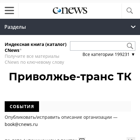
Разделы
Индексная книга (каталог)
CNews
*
Все категории
199231
▼
Получите все материалы
CNews по ключевому слову
Приволжье-транс ТК
СОБЫТИЯ
Опубликовать/исправить описание организации —
book@cnews.ru