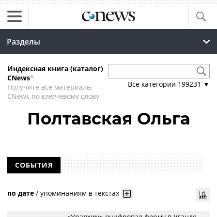
Разделы
Индексная книга (каталог)
CNews
*
Все категории
199231
▼
Получите все материалы
CNews по ключевому слову
Полтавская Ольга
СОБЫТИЯ
по дате
/
упоминаниям в текстах
«Уралхим» оцифровал ферму в Уганде