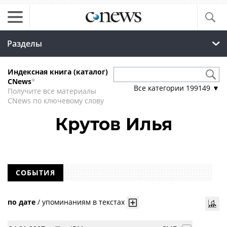
Разделы
Индексная книга (каталог)
CNews
*
Все категории
199149
▼
Получите все материалы
CNews по ключевому слову
Крутов Илья
СОБЫТИЯ
по дате
/
упоминаниям в текстах