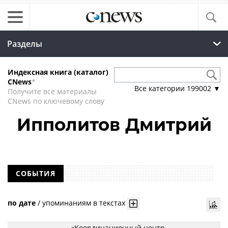
Разделы
Индексная книга (каталог)
CNews
*
Все категории
199002
▼
Получите все материалы
CNews по ключевому слову
Ипполитов Дмитрий
СОБЫТИЯ
по дате
/
упоминаниям в текстах
«Координационный центр