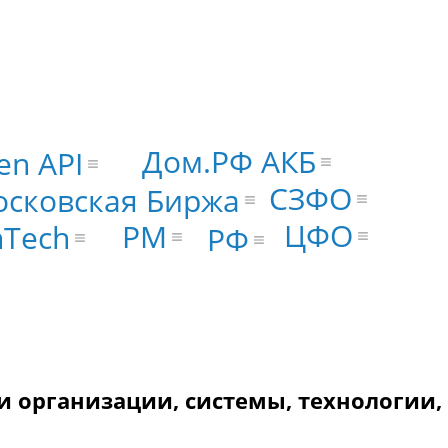
Дом.РФ АКБ
en API
СЗФО
сковская Биржа
ЦФО
PM
nTech
РФ
 организации, системы, технологии,