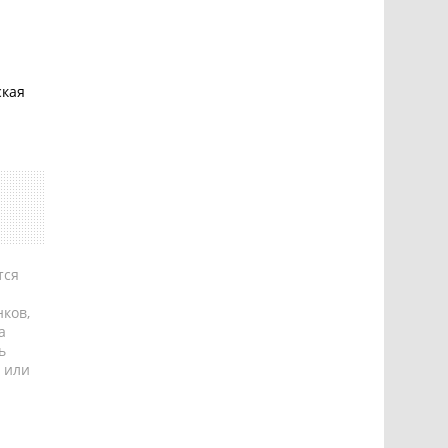
ская
тся
ков,
а
ь
 или