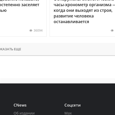
остепенно заселяет
часы-хронометр организма 
нью
когда они выходят из строя,
развитие человека
останавливается
36094
КАЗАТЬ ЕЩЕ
CNews
Соцсети
Об издании
Max