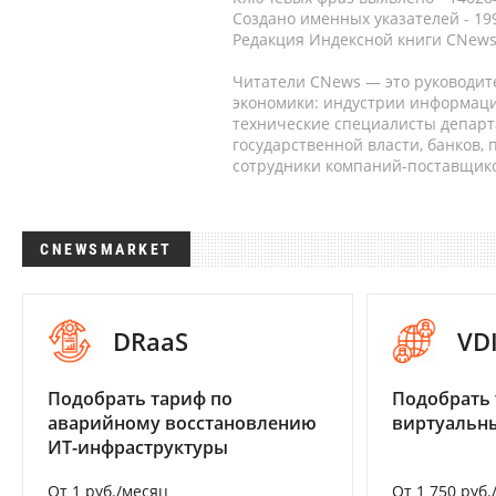
Создано именных указателей - 19
Редакция Индексной книги CNews
Читатели CNews — это руководит
экономики: индустрии информаци
технические специалисты депар
государственной власти, банков,
сотрудники компаний-поставщико
CNEWSMARKET
DRaaS
VD
Подобрать тариф по
Подобрать 
аварийному восстановлению
виртуальны
ИТ-инфраструктуры
От 1 руб./месяц
От 1 750 руб.