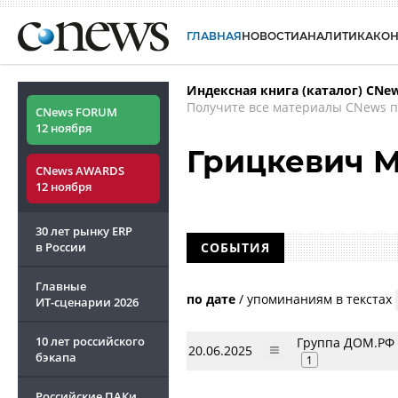
ГЛАВНАЯ
НОВОСТИ
АНАЛИТИКА
КО
Индексная книга (каталог) CNe
Получите все материалы CNews п
CNews FORUM
12 ноября
Грицкевич 
CNews AWARDS
12 ноября
30 лет рынку ERP
в России
СОБЫТИЯ
Главные
по дате
/
упоминаниям в текстах
ИТ-сценарии
2026
10 лет российского
Группа ДОМ.РФ 
20.06.2025
бэкапа
1
Российские ПАКи