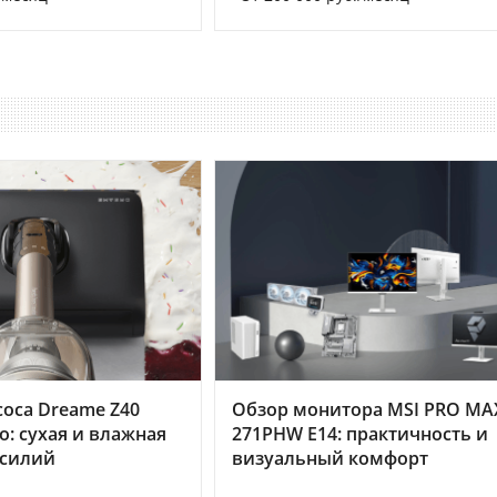
оса Dreame Z40
Обзор монитора MSI PRO MA
o: сухая и влажная
271PHW E14: практичность и
усилий
визуальный комфорт