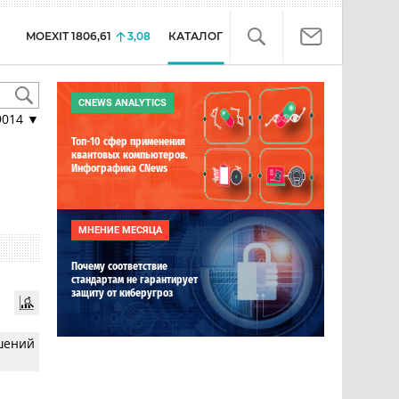
MOEXIT
1806,61
3,08
КАТАЛОГ
CNEWS ANALYTICS
9014
▼
Топ-10 сфер применения
квантовых компьютеров.
Инфографика CNews
МНЕНИЕ МЕСЯЦА
Почему соответствие
стандартам не гарантирует
защиту от киберугроз
шений