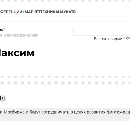
НФЕРЕНЦИИ
МАРКЕТ
ТЕХНИКА
НАУКА
ТВ
ws
*
о ключевому слову
Все категории
19
Максим
и Мосбиржа и будут сотрудничать в целях развития финтех-ре