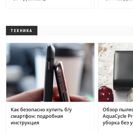
ТЕХНИКА
Как безопасно купить б/у
Обзор пылес
смартфон: подробная
AquaCycle Pr
инструкция
уборка без 