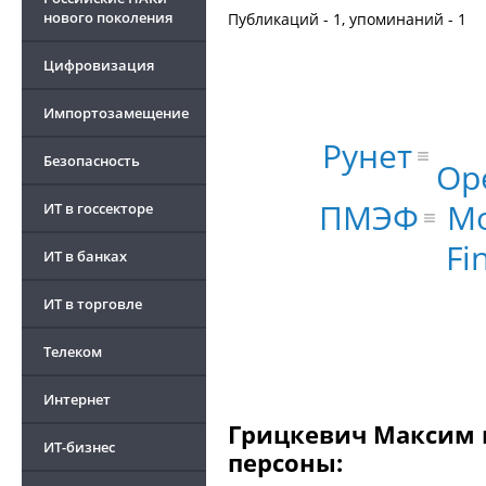
нового поколения
Публикаций - 1, упоминаний - 1
Цифровизация
Импортозамещение
Рунет
Безопасность
Op
Мо
ПМЭФ
ИТ в госсекторе
Fi
ИТ в банках
ИТ в торговле
Телеком
Интернет
Грицкевич Максим и
ИТ-бизнес
персоны: