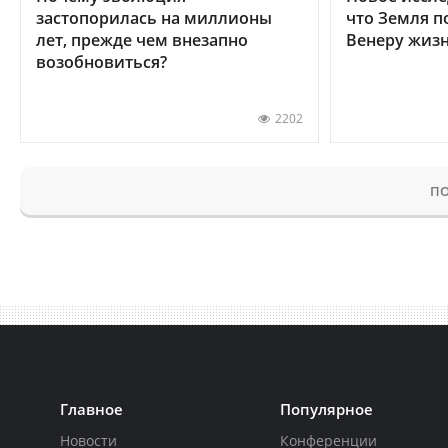
застопорилась на миллионы
что Земля п
лет, прежде чем внезапно
Венеру жиз
возобновиться?
2202
ПО
Главное
Популярное
Новости
Конференции