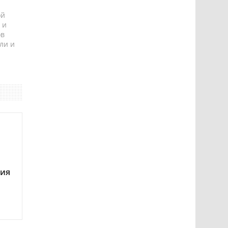
ой
 и
ов
ли и
ния