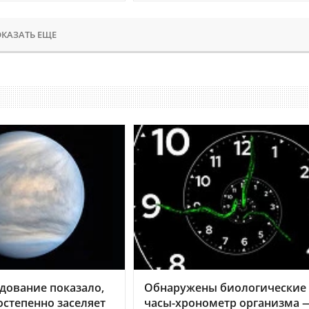
КАЗАТЬ ЕЩЕ
дование показало,
Обнаружены биологические
остепенно заселяет
часы-хронометр организма 