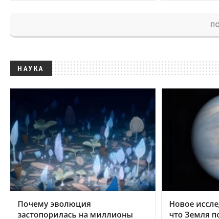
ПО
НАУКА
Почему эволюция
Новое иссле
застопорилась на миллионы
что Земля п