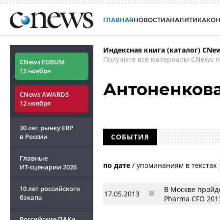
ГЛАВНАЯ
НОВОСТИ
АНАЛИТИКА
КО
Индексная книга (каталог) CNe
Получите все материалы CNews п
CNews FORUM
12 ноября
Антоненкова
CNews AWARDS
12 ноября
30 лет рынку ERP
в России
СОБЫТИЯ
Главные
по дате
/
упоминаниям в текстах
ИТ-сценарии
2026
10 лет российского
В Москве пройд
17.05.2013
бэкапа
Pharma CFO 201
Российские ПАКи