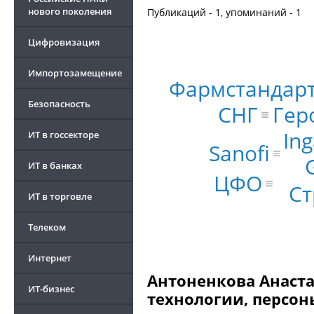
нового поколения
Публикаций - 1, упоминаний - 1
Цифровизация
Импортозамещение
Фармстандар
Безопасность
СНГ
Гер
Ing
ИТ в госсекторе
Sanofi
ИТ в банках
ЦФО
Ст
ИТ в торговле
Телеком
Интернет
Антоненкова Анаста
ИТ-бизнес
технологии, персон