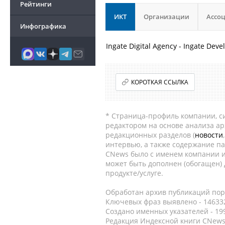
Рейтинги
ИКТ
Организации
Ассо
Инфографика
Ingate Digital Agency - Ingate Dev
КОРОТКАЯ ССЫЛКА
* Страница-профиль компании, сис
редактором на основе анализа а
редакционных разделов (
новости
интервью, а также содержание па
CNews было с именем компании и
может быть дополнен (обогащен)
продукте/услуге.
Обработан архив публикаций порт
Ключевых фраз выявлено - 146332
Создано именных указателей - 19
Редакция Индексной книги CNews