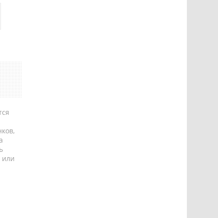
тся
ков,
а
ь
 или