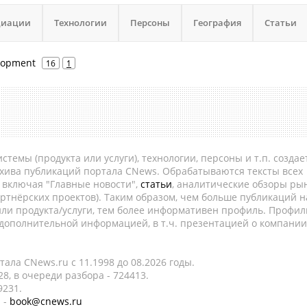
циации
Технологии
Персоны
География
Статьи
elopment
16
1
темы (продукта или услуги), технологии, персоны и т.п. создае
рхива публикаций портала CNews. Обрабатываются тексты всех
, включая "Главные новости",
статьи
, аналитические обзоры рын
ртнёрских проектов). Таким образом, чем больше публикаций н
ли продукта/услуги, тем более информативен профиль. Профил
 дополнительной информацией, в т.ч. презентацией о компании
ала CNews.ru c 11.1998 до 08.2026 годы.
8, в очереди разбора - 724413.
9231.
 -
book@cnews.ru