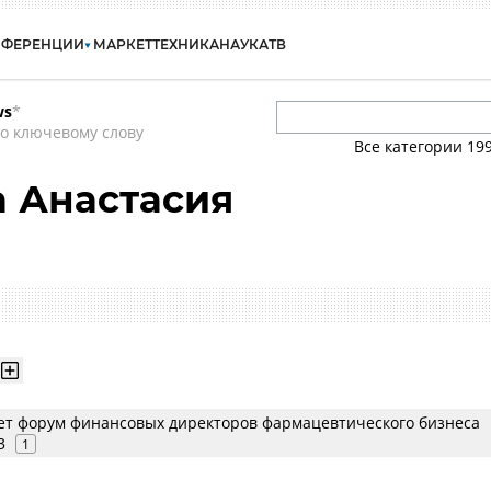
НФЕРЕНЦИИ
МАРКЕТ
ТЕХНИКА
НАУКА
ТВ
ws
*
о ключевому слову
Все категории
19
 Анастасия
ет форум финансовых директоров фармацевтического бизнеса
3
1