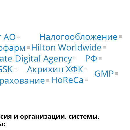
Налогообложение
т АО
Hilton Worldwide
офарм
ate Digital Agency
РФ
GSK
Акрихин ХФК
GMP
HoReCa
рахование
сия и организации, системы,
ы: