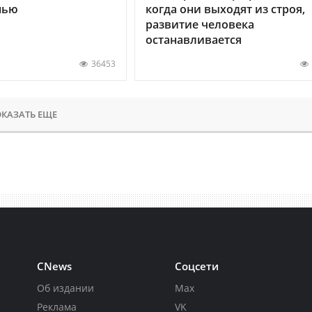
нью
когда они выходят из строя,
развитие человека
останавливается
36453
КАЗАТЬ ЕЩЕ
CNews
Соцсети
Об издании
Max
Реклама
VK