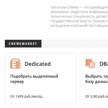
Читатели CNews — это руководит
экономики: индустрии информаци
технические специалисты депар
государственной власти, банков,
сотрудники компаний-поставщико
CNEWSMARKET
Dedicated
DB
Подобрать выделенный
Выбрать та
сервер
базу данны
От 1499 руб./месяц
От 0.80 руб./