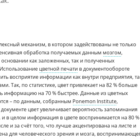
ак.
ексный механизм, в котором задействованы не только
нтенсивная обработка получаемых данным
мозгом
,
а основании как заложенных, так и полученных
 Использование
цветной печати
в документообороте
ить восприятие информации как внутри предприятия, та
ми. Так, по статистике, цвет привлекает на 82 % больше
ь информацию на 70 % быстрее. Данные из цветных
тся – по данным, собранным
Ponemon Institute
,
документе цвет увеличивает вероятность запоминания
, и в целом информация в цвете воспринимается на 80 %
ле и за счёт того, что лучше акцентирована на листе и
ена для человеческого зрения и мозга, воспринимающе