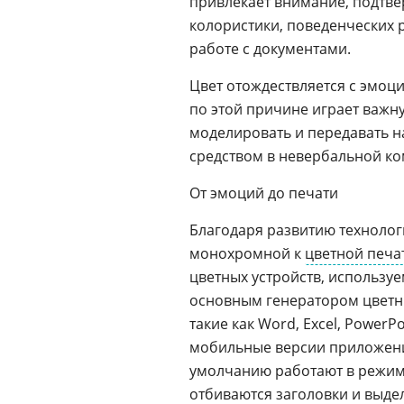
привлекает внимание, подтв
колористики, поведенческих 
работе с документами.
Цвет отождествляется с эмоц
по этой причине играет важн
моделировать и передавать 
средством в невербальной к
От эмоций до печати
Благодаря развитию технолог
монохромной к
цветной печа
цветных устройств, используе
основным генератором цветн
такие как Word, Excel, PowerP
мобильные версии приложен
умолчанию работают в режиме
отбиваются заголовки и выдел