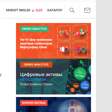
MOEXIT
1802,50
-0,23
КАТАЛОГ
CNEWS ANALYTICS
Топ-10 сфер применения
квантовых компьютеров.
Инфографика CNews
CNEWS ANALYTICS
Цифровые активы
т
«Росатома».
Инфографика CNews
.
МНЕНИЕ МЕСЯЦА