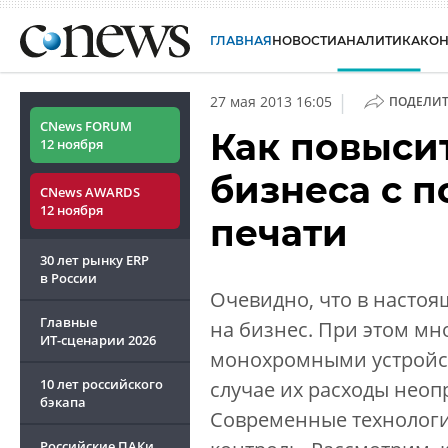
ГЛАВНАЯ
НОВОСТИ
АНАЛИТИКА
КО
|
27 мая 2013 16:05
ПОДЕЛИТ
CNews FORUM
Как повыси
12 ноября
бизнеса с 
CNews AWARDS
12 ноября
печати
30 лет рынку ERP
в России
Очевидно, что в настоя
Главные
на бизнес. При этом мн
ИТ-сценарии
2026
монохромными устройств
10 лет российского
случае их расходы неопр
бэкапа
Современные технологи
Российские ПАКи