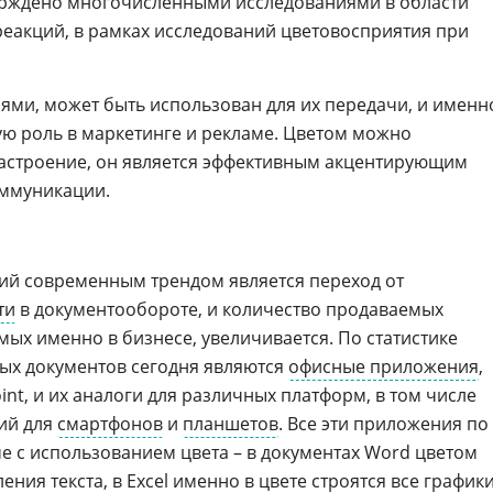
ерждено многочисленными исследованиями в области
реакций, в рамках исследований цветовосприятия при
иями, может быть использован для их передачи, и именн
ую роль в маркетинге и рекламе. Цветом можно
настроение, он является эффективным акцентирующим
оммуникации.
ий современным трендом является переход от
ти
в документообороте, и количество продаваемых
мых именно в бизнесе, увеличивается. По статистике
ых документов сегодня являются
офисные приложения
,
oint, и их аналоги для различных платформ, в том числе
ий для
смартфонов
и
планшетов
. Все эти приложения по
 с использованием цвета – в документах Word цветом
ения текста, в
Excel
именно в цвете строятся все графики