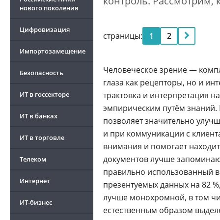
контроль. Рассмотрим, к
нового поколения
Цифровизация
страницы:
1
2
Импортозамещение
Человеческое зрение — компл
Безопасность
глаза как рецепторы, но и и
ИТ в госсекторе
трактовка и интерпретация н
эмпирическим путём знаний.
ИТ в банках
позволяет значительно улучш
и при коммуникации с клиента
ИТ в торговле
внимания и помогает находит
документов лучше запоминаю
Телеком
правильно использованный в 
Интернет
презентуемых данных на 82 %
лучше монохромной, в том чис
ИТ-бизнес
естественным образом выдел