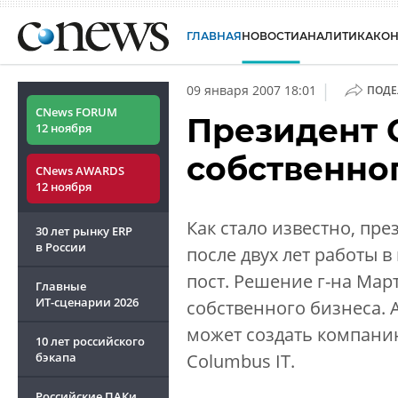
ГЛАВНАЯ
НОВОСТИ
АНАЛИТИКА
КО
|
09 января 2007 18:01
ПОДЕ
CNews FORUM
Президент 
12 ноября
собственно
CNews AWARDS
12 ноября
Как стало известно, пре
30 лет рынку ERP
в России
после двух лет работы 
пост. Решение г-на Мар
Главные
ИТ-сценарии
2026
собственного бизнеса. 
может создать компани
10 лет российского
бэкапа
Columbus IT.
Российские ПАКи