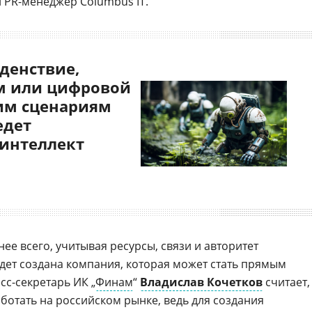
л PR-менеджер Columbus IT.
денствие,
 или цифровой
им сценариям
едет
 интеллект
ее всего, учитывая ресурсы, связи и авторитет
дет создана компания, которая может стать прямым
сс-секретарь ИК „
Финам
“
Владислав Кочетков
считает,
работать на российском рынке, ведь для создания