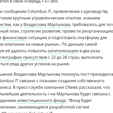
метил в свою очередь
г-н
Габо.
м сообщении Columbus IT, привлечение к руководству
 таким крупным управленческим опытом, знанием
истем
, как у
Владислава Мартынова
, требовалось для тог
ный план, стратегию развития, провести реорганизаци
ее
финансовую
ситуацию и подготовить платформу для
ии компании на новые рынки». По данным самой
мя ей удалось повысить
капитализацию
в два раза,
ь
географию присутствия
с 22 до 28 стран, выполнить
иться ряда других успехов на рынке.
шение Владислава Мартынова покинуть пост президент
lumbus IT связано с планами создания собственного
знеса. В пресс-службе компании CNews рассказали, что
льнейшая деятельность г-на Мартынова будет связана с
зданием
инвестиционного фонда
. "Фонд будет
омпании, занимающиеся разработкой систем