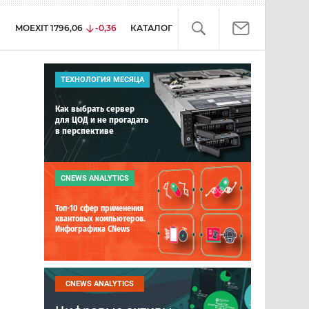
MOEXIT
1796,06
-0,36
КАТАЛОГ
ТЕХНОЛОГИЯ МЕСЯЦА
Как выбрать сервер
для ЦОД и не прогадать
в перспективе
CNEWS ANALYTICS
Топ-10 сфер применения
квантовых компьютеров.
Инфографика CNews
CNEWS ANALYTICS