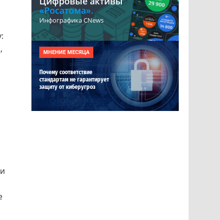
Цифровые активы
«Росатома».
Инфографика CNews
:
,
МНЕНИЕ МЕСЯЦА
Почему соответствие
стандартам не гарантирует
защиту от киберугроз
ли
е