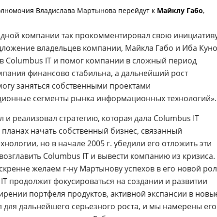
 полномочия Владислава Мартынова перейдут к
Майклу Габо
,
ной компании так прокомментировал свою инициативу
едложение владельцев компании, Майкла Габо и Иба Куно
 в Columbus IT и помог компании в сложный период
омпания финансово стабильна, а дальнейший рост
 могу заняться собственными проектами
ционные сегменты рынка информационных технологий».
 и реализовал стратегию, которая дала Columbus IT
о планах начать собственный бизнес, связанный
ехнологии
, но в начале 2005 г. убедили его отложить эти
возглавить Columbus IT и вывести компанию из кризиса.
искренне желаем
г-ну
Мартынову успехов в его новой ро
 IT продолжит фокусироваться на создании и развитии
рении портфеля продуктов, активной экспансии в новы
л для дальнейшего серьезного роста, и мы намерены его