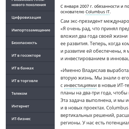
нового поколения
С января 2007 г. обязанности и
основателю
Columbus IT
.
Цифровизация
Сам
экс-президент
международ
«Я очень рад, что принял пр
Импортозамещение
вложил два года своей жизни
Безопасность
ее развития. Теперь, когда к
и развитие ей обеспечены, я
ИТ в госсекторе
и инвестированием в иннова
ИТ в банках
«Именно Владислав выработал
вторую жизнь. Мы знали о ег
ИТ в торговле
с
инвестициями
в новые
ИТ-т
планы на
два-три
года, чтобы 
Телеком
Эта задача выполнена, и мы 
Интернет
и в новых проектах. Columbus
вертикальных решений, расши
ИТ-бизнес
регионы. У нас есть потенциа