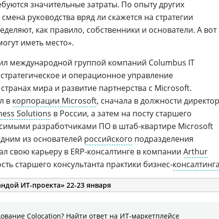
уются значительные затраты. По опыту других
 смена руководства вряд ли скажется на стратегии
еделяют, как правило, собственники и основатели. А вот
огут иметь место».
ил международной группой компаний Columbus IT
за стратегическое и операционное управление
странах мира и развитие партнерства с Microsoft.
л в
корпорации Microsoft
, сначала в должности директо
ness Solutions
в России, а затем на посту старшего
висимыми разработчиками ПО в
штаб-квартире
Microsoft
 одним из основателей
российского
подразделения
ал свою карьеру в
ERP-консалтинге
в компании
Arthur
ость старшего консультанта практики
бизнес-
консалтинг
ндой ИТ-проекта» 22-23 января
ование Colocation? Найти ответ на ИТ-маркетплейсе