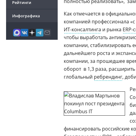
полностью реализовать»,  за
Рейтинги
Как отмечается в официально
Инфографика
компанией профессионала «с
ИТ-консалтинга
и рынка
ERP-с
чтобы выработать антикризис
компании, стабилизировать 
дальнейшего роста и экспанс
компании, за прошедшее вре
оборот  в 1,3 раза, расширит
глобальный
ребрендинг
, доб
Ре
Co
би
да
со
финансировать российские к