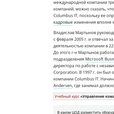
международной компании треб
компаний, можно сказать, что
Columbus IT, поскольку ее опр
кадровые
изменения вполне м
Владислав Мартынов руковод
с февраля 2005 г. и отвечал 
деятельностью компании в 22 
До этого
г-н
Мартынов работа
подразделения
Microsoft Busi
директора по работе с неза
Corporation. В 1997 г. он был
компании Columbus IT. Начин
Andersen
, где занимал должн
Учебный курс
«Управление кома
В каком ЦОД разместить оборуд