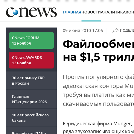
ГЛАВНАЯ
НОВОСТИ
АНАЛИТИКА
КО
|
09 июня 2010 17:06
ПОДЕЛ
CNews FORUM
Файлообмен
12 ноября
на $1,5 три
CNews AWARDS
12 ноября
Против популярного фа
30 лет рынку ERP
в России
адвокатская контора Mun
требуя выплатить как м
Главные
ИТ-сценарии
2026
скачиваемых пользоват
10 лет российского
бэкапа
Юридическая фирма Munger, T
ряда звукозаписывающих ком
Российские ПАКи