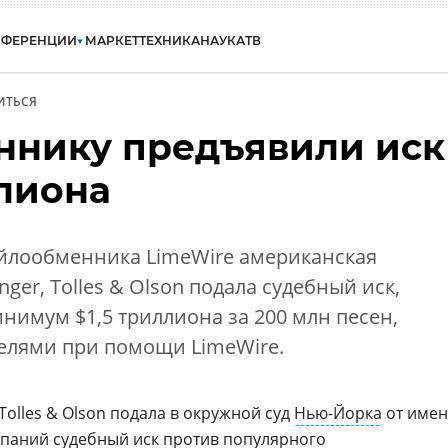
НФЕРЕНЦИИ
МАРКЕТ
ТЕХНИКА
НАУКА
ТВ
ИТЬСЯ
нику предъявили иск
ллиона
йлообменника LimeWire американская
ger, Tolles & Olson подала судебный иск,
инимум $1,5 триллиона за 200 млн песен,
елями при помощи LimeWire.
olles & Olson подала в окружной суд
Нью-Йорка
от име
паний судебный иск против популярного