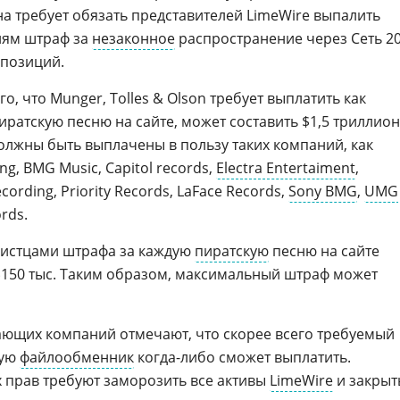
на требует обязать представителей LimeWire выпалить
ям штраф за
незаконное
распространение через Сеть 2
мпозиций.
о, что Munger, Tolles & Olson требует выплатить как
ратскую песню на сайте, может составить $1,5 триллион
 должны быть выплачены в пользу таких компаний, как
ding, BMG Music, Capitol records,
Electra Entertaiment
,
cording, Priority Records, LaFace Records,
Sony BMG
,
UMG
rds.
 истцами штрафа за каждую
пиратскую
песню на сайте
 $150 тыс. Таким образом, максимальный штраф может
ающих компаний отмечают, что скорее всего требуемый
рую
файлообменник
когда-либо сможет выплатить.
 прав требуют заморозить все активы
LimeWire
и закрыт