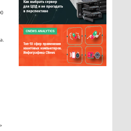
Как выбрать сервер
для ЦОД и не прогадать
в перспективе
00
CNEWS ANALYTICS
а.
Топ-10 сфер применения
квантовых компьютеров.
Инфографика CNews
ь