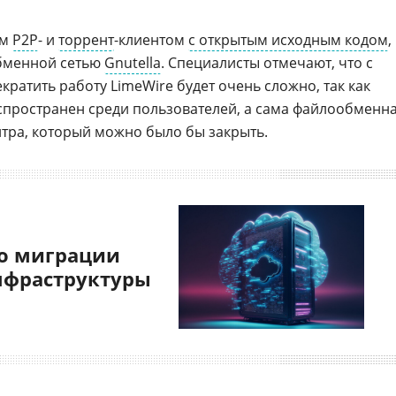
ым
P2P
- и
торрент
-клиентом
с открытым исходным кодом
,
бменной сетью
Gnutella
. Специалисты отмечают, что с
кратить работу LimeWire будет очень сложно, так как
спространен среди пользователей, а сама файлообменн
нтра, который можно было бы закрыть.
о миграции
нфраструктуры