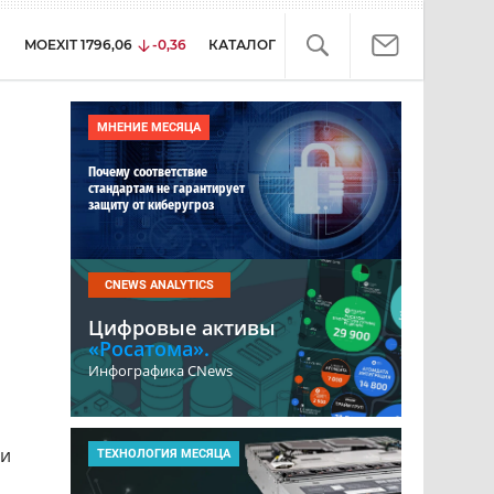
MOEXIT
1796,06
-0,36
КАТАЛОГ
МНЕНИЕ МЕСЯЦА
Почему соответствие
стандартам не гарантирует
защиту от киберугроз
CNEWS ANALYTICS
Цифровые активы
«Росатома».
Инфографика CNews
ни
ТЕХНОЛОГИЯ МЕСЯЦА