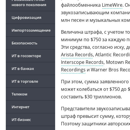
файлообменника
LimeWire
. О
нового поколения
звукозаписывающим компани
Цифровизация
млн песен и музыкальных ко
Импортозамещение
Величина штрафа, с учетом тог
минимум по $750 за каждую пи
Безопасность
Эти средства, согласно иску,
Arista Records
, Atlantic Recor
ИТ в госсекторе
Interscope Records
, Motown Re
ИТ в банках
Recordings
и Warner Bros Reco
При этом, сумма заявленного
ИТ в торговле
может колебаться от $750 до
Телеком
составить $30 триллионов.
Интернет
Представители звукозаписыв
штраф превысит сумму, кото
ИТ-бизнес
Поэтому защитники авторских