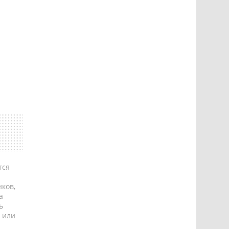
тся
ков,
а
ь
 или