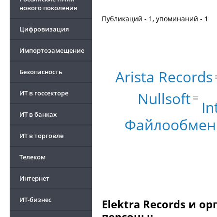
нового поколения
Публикаций - 1, упоминаний - 1
Цифровизация
Импортозамещение
Arista Records
Безопасность
Nullsoft
ИТ в госсекторе
In
ИТ в банках
Файлообмен
ИТ в торговле
Телеком
Интернет
ИТ-бизнес
Elektra Records и о
персоны: