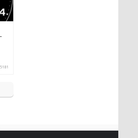
—
5181