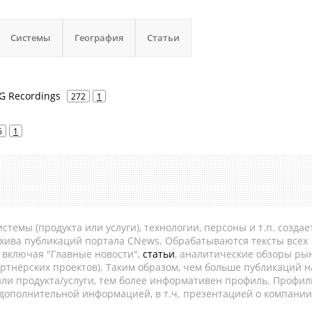
Системы
География
Статьи
G Recordings
272
1
6
1
темы (продукта или услуги), технологии, персоны и т.п. создае
рхива публикаций портала CNews. Обрабатываются тексты всех
, включая "Главные новости",
статьи
, аналитические обзоры рын
ртнёрских проектов). Таким образом, чем больше публикаций н
ли продукта/услуги, тем более информативен профиль. Профил
 дополнительной информацией, в т.ч. презентацией о компании