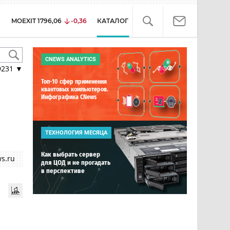
MOEXIT
1796,06
-0,36
КАТАЛОГ
CNEWS ANALYTICS
9231
▼
Топ-10 сфер применения
квантовых компьютеров.
Инфографика CNews
ТЕХНОЛОГИЯ МЕСЯЦА
Как выбрать сервер
s.ru
для ЦОД и не прогадать
в перспективе