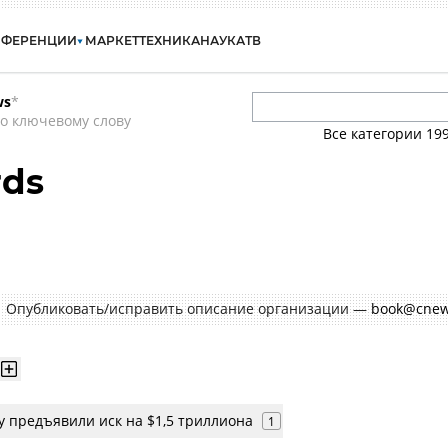
НФЕРЕНЦИИ
МАРКЕТ
ТЕХНИКА
НАУКА
ТВ
ws
*
о ключевому слову
Все категории
19
rds
Опубликовать/исправить описание организации —
book@cnew
 предъявили иск на $1,5 триллиона
1