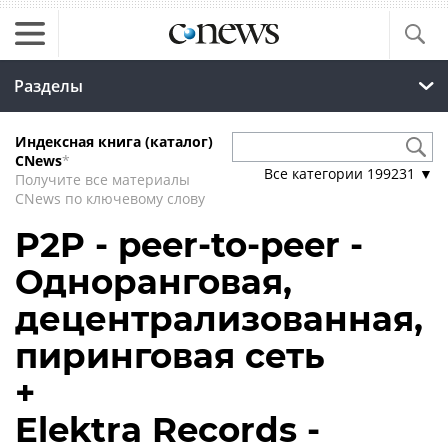
Разделы
Индексная книга (каталог)
CNews
*
Все категории
199231
▼
Получите все материалы
CNews по ключевому слову
P2P - peer-to-peer -
Одноранговая,
децентрализованная,
пиринговая сеть
+
Elektra Records -