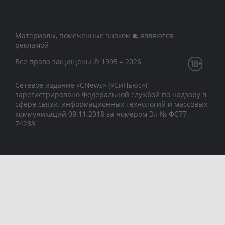
Материалы, помеченные знаком ■, являются
рекламой
Все права защищены © 1995 – 2026
Сетевое издание «CNews» («СиНьюс»)
зарегистрировано Федеральной службой по надзору в
сфере связи, информационных технологий и массовых
коммуникаций 09.11.2018 за номером Эл № ФС77 –
74283