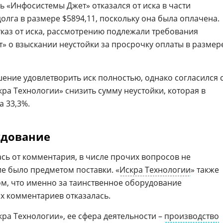
ь «Инфосистемы Джет» отказался от иска в части
лга в размере $5894,11, поскольку она была оплачена.
тказ от иска, рассмотрению подлежали требования
 о взыскании неустойки за просрочку оплаты в размер
ешение удовлетворить иск полностью, однако согласился 
а Технологии» снизить сумму неустойки, которая в
а 33,3%.
удование
сь от комментария, в числе прочих вопросов не
ие было предметом поставки. «
Искра Технологии
» также
ом, что именно за таинственное оборудование
их комментариев отказалась.
ра Технологии», ее сфера деятельности –
производство