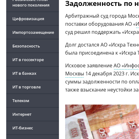
Задолженность по н
нового поколения
Арбитражный суд города Моск
Цифровизация
поставки оборудования АО «
И
суд решил поддержать «Искра
Импортозамещение
Долг достался АО «Искра Техн
Безопасность
была присоединена к «Искра Т
ИТ в госсекторе
Исковое заявление
АО «Инфо
Москвы
14 декабря 2023 г. Ис
ИТ в банках
суммы задолженности по опла
ИТ в торговле
также взыскание неустойки за
Телеком
Интернет
ИТ-бизнес