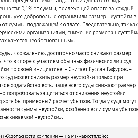
ороны предусмотрели стандартный для такого вида
венности: 0,1% от суммы, подлежащей оплате за каждый
ороны уже добровольно ограничили размер неустойки в 
 от суммы, подлежащей к оплате. Следовательно, так как
мерческими организациями, снижение размера неустойк
твах кажется необоснованным».
 суды, к сожалению, достаточно часто снижают размер
ь, что в споре с участием обычных физических лиц суд
йки по своей инициативе. – Считает Руслан Гафуров. –
то суд может снизить размер неустойки только при
акое ходатайство есть, чаще всего
суды
снижают размер
жно попробовать защититься от снижения неустойки
д хотя бы примерный расчет убытков. Тогда у суда могут
анности суммы неустойки, особенно если сумма убытко
взыскиваемой неустойки».
ИТ-безопасности компании ― на ИТ-маркетплейсе