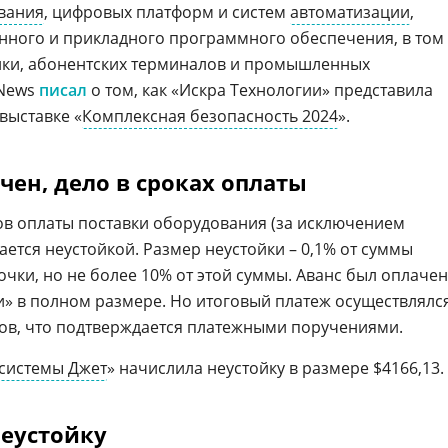
вания
, цифровых платформ и систем
автоматизации
,
нного и прикладного программного обеспечения, в том
ики, абонентских терминалов и промышленных
CNews
писал
о том, как «Искра Технологии» представила
 выставке «
Комплексная безопасность 2024
».
чен, дело в сроках оплаты
в оплаты поставки оборудования (за исключением
ется неустойкой. Размер неустойки – 0,1% от суммы
чки, но не более 10% от этой суммы. Аванс был оплачен
» в полном размере. Но итоговый платеж осуществлялс
ов, что подтверждается платежными поручениями.
системы Джет
» начислила неустойку в размере $4166,13.
неустойку