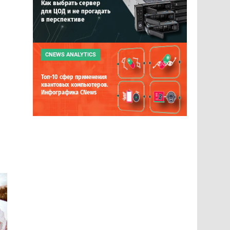
Как выбрать сервер
для ЦОД и не прогадать
в перспективе
CNEWS ANALYTICS
Топ-10 сфер применения
квантовых компьютеров.
Инфографика CNews