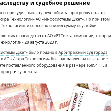
аследству и судебное решение
вы присудил выплату неустойки за просрочку оплаты
скра Технологии
» АО «Инфосистемы Джет». Но при этом
 Технологии» и серьезно снизил сумму неустойки.
ологии» в наследство от АО «
РТСофт
», компании, которая
ехнологии» 28 августа 2023 г.
системы Джет»
было подано в
Арбитражный суд города
к к АО «Искра Технологии» был направлен на
взыскание
те поставленного оборудования в размере $5894,11, а
 просрочку оплаты.