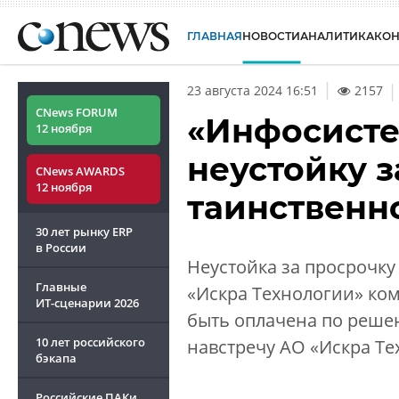
ГЛАВНАЯ
НОВОСТИ
АНАЛИТИКА
КО
|
23 августа 2024 16:51
2157
CNews FORUM
«Инфосисте
12 ноября
неустойку з
CNews AWARDS
12 ноября
таинственн
30 лет рынку ERP
в России
Неустойка за просрочк
Главные
«Искра Технологии» ко
ИТ-сценарии
2026
быть оплачена по реше
10 лет российского
навстречу АО «Искра Те
бэкапа
Российские ПАКи