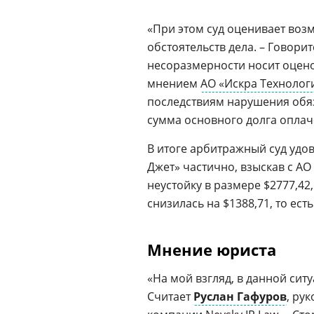
«При этом суд оценивает воз
обстоятельств дела. – Говори
несоразмерности носит оценоч
мнением
АО «Искра Технолог
последствиям нарушения обяза
сумма основного долга оплач
В итоге арбитражный суд уд
Джет» частично, взыскав с А
неустойку в размере $2777,42
снизилась на $1388,71, то есть
Мнение юриста
«На мой взгляд, в данной си
Считает
Руслан Гафуров
, ру