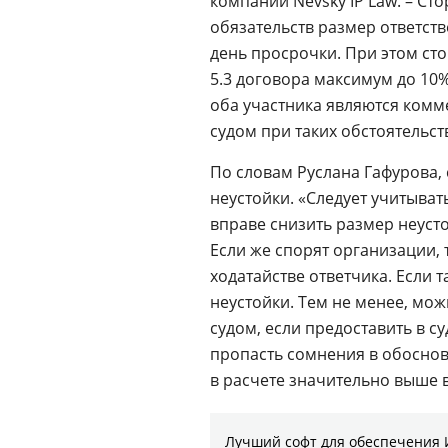
компании Nevsky IP Law. – Ст
обязательств размер ответст
день просрочки. При этом ст
5.3 договора максимум до 10%
оба участника являются ком
судом при таких обстоятельс
По словам Руслана Гафурова,
неустойки. «Следует учитыват
вправе снизить размер неусто
Если же спорят организации, 
ходатайстве ответчика. Если т
неустойки. Тем не менее, мо
судом, если предоставить в су
пропасть сомнения в обоснов
в расчете значительно выше 
Лучший софт для обеспечения 