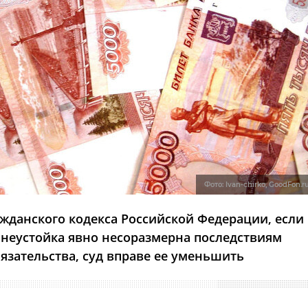
Фото: Ivan-chirko, GoodFon.r
ажданского кодекса Российской Федерации, если
неустойка явно несоразмерна последствиям
язательства, суд вправе ее уменьшить