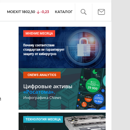
MOEXIT
1802,50
-0,23
КАТАЛОГ
МНЕНИЕ МЕСЯЦА
Почему соответствие
стандартам не гарантирует
защиту от киберугроз
в
CNEWS ANALYTICS
Цифровые активы
«Росатома».
Инфографика CNews
й
ТЕХНОЛОГИЯ МЕСЯЦА