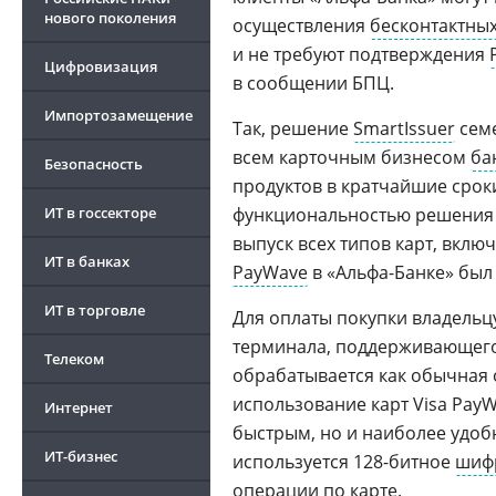
нового поколения
осуществления
бесконтактны
и не требуют подтверждения
Цифровизация
в сообщении БПЦ.
Импортозамещение
Так, решение
SmartIssuer
семе
всем карточным бизнесом
ба
Безопасность
продуктов в кратчайшие сроки
ИТ в госсекторе
функциональностью решения 
выпуск всех типов карт, вклю
ИТ в банках
PayWave
в «Альфа-Банке» был 
ИТ в торговле
Для оплаты покупки владельцу
терминала, поддерживающего
Телеком
обрабатывается как обычная 
использование карт Visa Pay
Интернет
быстрым, но и наиболее удоб
ИТ-бизнес
используется 128-битное
шиф
операции по карте.