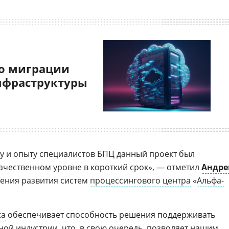
о миграции
нфраструктуры
у и опыту специалистов БПЦ данный проект был
чественном уровне в короткий срок», — отметил
Андре
ления развития систем
процессингового центра
«
Альфа-
ta
обеспечивает способность решения поддерживать
ой индустрии, что, в свою очередь, позволяет нашим