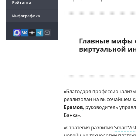
Рейтинги
Инфографика
Главные мифы 
виртуальной и
«Благодаря профессионализм
реализован на высочайшем ка
Ерамов
, руководитель управ
Банка
».
«Стратегия развития
SmartVis
новейшие технологии платежн