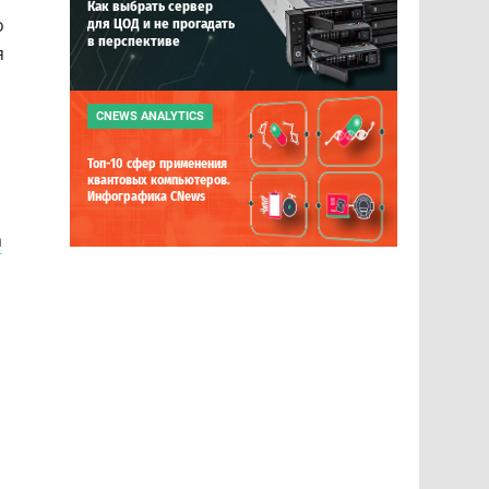
Как выбрать сервер
о
для ЦОД и не прогадать
в перспективе
я
CNEWS ANALYTICS
Топ-10 сфер применения
квантовых компьютеров.
Инфографика CNews
a