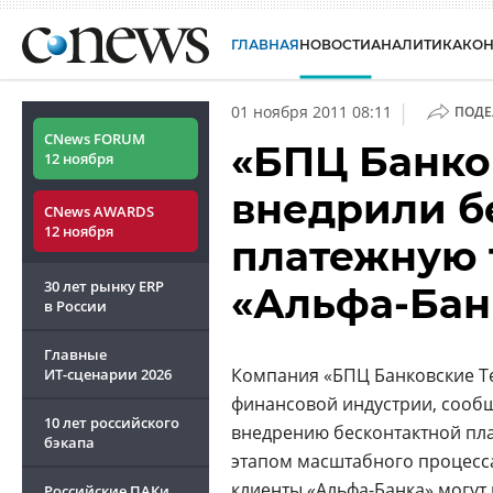
ГЛАВНАЯ
НОВОСТИ
АНАЛИТИКА
КО
|
01 ноября 2011 08:11
ПОДЕ
CNews FORUM
«БПЦ Банко
12 ноября
внедрили б
CNews AWARDS
12 ноября
платежную 
30 лет рынку ERP
«Альфа-Бан
в России
Главные
Компания «БПЦ Банковские Т
ИТ-сценарии
2026
финансовой индустрии, сооб
10 лет российского
внедрению бесконтактной пл
бэкапа
этапом масштабного процесс
клиенты «Альфа-Банка» могут 
Российские ПАКи