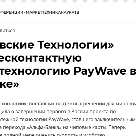
НФЕРЕНЦИИ
МАРКЕТ
ТЕХНИКА
НАУКА
ТВ
ЛИТЬСЯ
вские Технологии»
есконтактную
технологию PayWave 
ке»
ехнологии», поставщик платежных решений для мирово
щила о завершении первого
в России
проекта по
атежной технологии PayWave, ставшего заключительным
а перехода «Альфа-Банка» на
чиповые
карты. Теперь
в полной мере оценить скорость и удобство