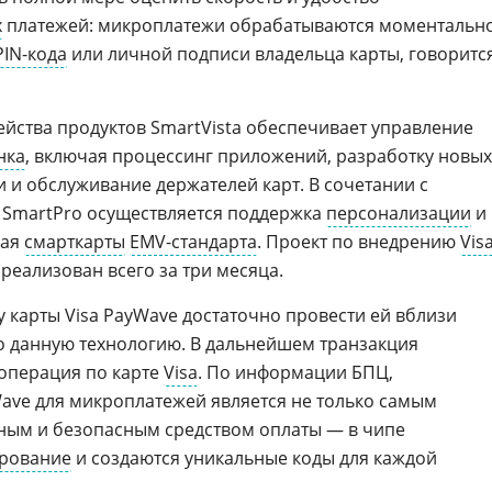
х
платежей: микроплатежи обрабатываются моментальн
PIN-кода
или личной подписи владельца карты, говоритс
йства продуктов SmartVista обеспечивает управление
нка
, включая процессинг приложений, разработку новых
 и обслуживание держателей карт. В сочетании с
SmartPro осуществляется поддержка
персонализации
и
чая
смарткарты
EMV-стандарта
. Проект по внедрению
Vis
реализован всего за три месяца.
 карты Visa PayWave достаточно провести ей вблизи
 данную технологию. В дальнейшем транзакция
операция по карте
Visa
. По информации БПЦ,
Wave для микроплатежей является не только самым
ным и безопасным средством оплаты — в чипе
рование
и создаются уникальные коды для каждой