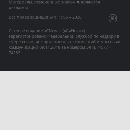
Материалы, помеченные знаком ■, являются
рекламой
Все права защищены © 1995 – 2026
Сетевое издание «CNews» («СиНьюс»)
зарегистрировано Федеральной службой по надзору в
сфере связи, информационных технологий и массовых
коммуникаций 09.11.2018 за номером Эл № ФС77 –
74283