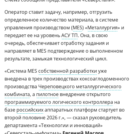
Оператор ставит задачу, например, отгрузить
определенное количество материала, в системе
управления производством (
MES
) «
Металлургия
» и
передает ее на уровень
АСУ ТП
. Она, в свою
очередь, обеспечивает отработку задания и
направляет в MES подтверждение о выполненном
результате, замыкая технологический цикл.
«Система MES
собственной разработки
уже
внедрена в трех производствах коксоаглодоменного
производства
Череповецкого металлургического
комбината
, а
пилотное
внедрение открытого
программируемого логического контроллера
на
базе
российских
аппаратных платформ стартует во
второй половине 2026 г.», — сказал руководитель
департамента «Технологии и инноваций»
«
Северсталь-инфокома
»
Евгений Маслов
.