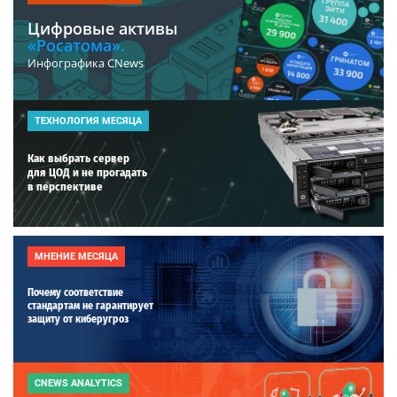
Цифровые активы
«Росатома».
Инфографика CNews
ТЕХНОЛОГИЯ МЕСЯЦА
Как выбрать сервер
для ЦОД и не прогадать
в перспективе
МНЕНИЕ МЕСЯЦА
Почему соответствие
стандартам не гарантирует
защиту от киберугроз
CNEWS ANALYTICS