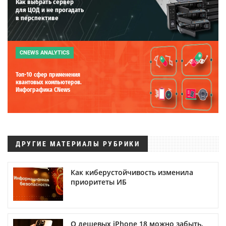
Как выбрать сервер
для ЦОД и не прогадать
в перспективе
CNEWS ANALYTICS
Топ-10 сфер применения
квантовых компьютеров.
Инфографика CNews
ДРУГИЕ МАТЕРИАЛЫ РУБРИКИ
Как киберустойчивость изменила
приоритеты ИБ
О дешевых iPhone 18 можно забыть.