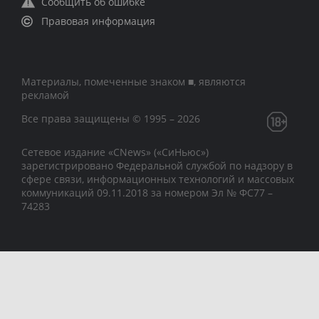
Сообщить об ошибке
Правовая информация
Материалы, помеченные знаком ■, являются
рекламой
Все права защищены © 1995 – 2026
Сетевое издание «CNews» («СиНьюс»)
зарегистрировано Федеральной службой по надзору в
сфере связи, информационных технологий и массовых
коммуникаций 09.11.2018 за номером Эл № ФС77 –
74283