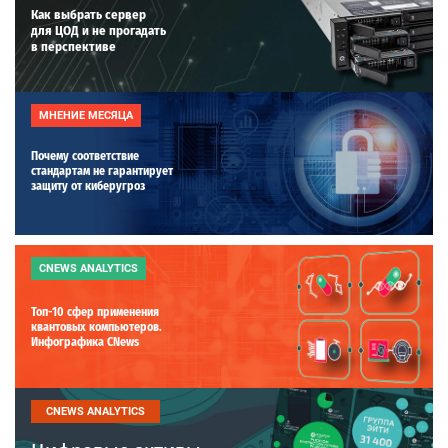
Как выбрать сервер
для ЦОД и не прогадать
в перспективе
МНЕНИЕ МЕСЯЦА
Почему соответствие
стандартам не гарантирует
защиту от киберугроз
CNEWS ANALYTICS
Топ-10 сфер применения
квантовых компьютеров.
Инфографика CNews
CNEWS ANALYTICS