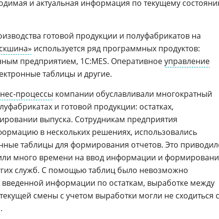
одимая и актуальная информация по текущему состоян
оизводства готовой продукции и полуфабрикатов на
скшина»
используется ряд программных продуктов:
нным предприятием, 1C:MES. Оперативное
управление
лектронные таблицы и другие.
нес-процессы
компании обуславливали многократный
уфабрикатах и готовой продукции: остатках,
нировании выпуска. Сотрудникам предприятия
формацию в нескольких решениях, использовались
нные таблицы для формирования отчетов. Это приводил
атили много времени на ввод информации и формирован
ругих служб. С помощью таблиц было невозможно
 введенной информации по остаткам, выработке между
текущей смены с учетом выработки могли не сходиться 
.