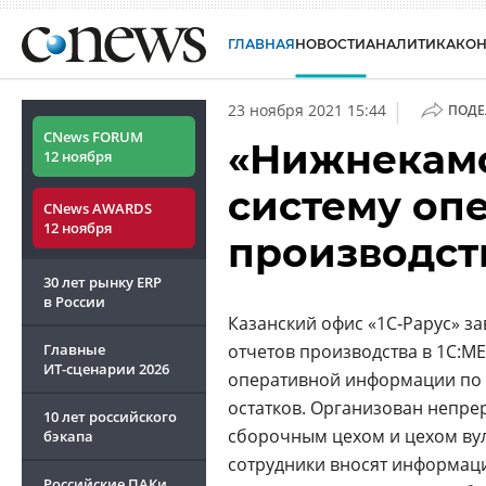
ГЛАВНАЯ
НОВОСТИ
АНАЛИТИКА
КО
|
23 ноября 2021 15:44
ПОДЕ
CNews FORUM
«Нижнекамс
12 ноября
систему оп
CNews AWARDS
12 ноября
производств
30 лет рынку ERP
в России
Казанский офис «1С‑Рарус» з
Главные
отчетов производства в 1С:
ИТ-сценарии
2026
оперативной информации по п
остатков. Организован непр
10 лет российского
сборочным цехом и цехом вул
бэкапа
сотрудники вносят информаци
Российские ПАКи