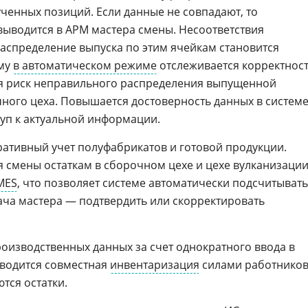
ученных позиций. Если данные не совпадают, то
ыводится в АРМ мастера смены. Несоответствия
аспределение выпуска по этим ячейкам становится
ому
в автоматическом режиме
отслеживается корректнос
 риск неправильного распределения выпущенной
ного цеха. Повышается достоверность данных в системе
туп к актуальной информации.
ативный учет полуфабрикатов и готовой продукции.
смены остаткам в сборочном цехе и цехе вулканизаци
MES
, что позволяет системе автоматически подсчитывать
дача мастера — подтвердить или скорректировать
оизводственных данных за счет однократного ввода в
оводится совместная
инвентаризация
силами работнико
тся остатки.