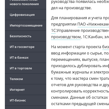
руководства появилась необх
нового поколения
дел на производстве.
Цифровизация
Для планирования и учета пр
предприятии
ПАО «Нижнекам
Импортозамещение
1С
:Управление производстве
Безопасность
производством
, 1С:Канбан, э
На момент старта проекта
биз
ИТ в госсекторе
ввод информации о сырье, пол
ИТ в банках
перемещениях, выпуске, пла
приходилось дублировать ин
ИТ в торговле
бумажные журналы и электро
к тому, что мастера смен тр
Телеком
отчетов для руководства и д
Интернет
контролировать корректность
сменами. Данные об остатках 
ИТ-бизнес
остатками предыдущей смены