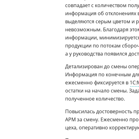
совпадает с количеством пол
информация об отклонениях в
выделяются серым цветом и р
невозможным. Благодаря эт
информации, минимизируется
продукции по потокам сбороч
а у руководства появился дос
Детализирован до смены опер
Информация по конечным для 
ежесменно фиксируется в
1С:
остатки на начало смены. За
полученное количество.
Повысилась достоверность пр
АРМ за смену. Ежесменно пр
цеха, оперативно корректирую