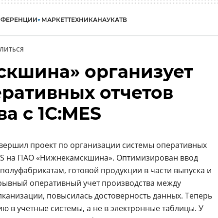
НФЕРЕНЦИИ
МАРКЕТ
ТЕХНИКА
НАУКА
ТВ
ЛИТЬСЯ
кшина» организует
еративных отчетов
а с 1С:MES
авершил проект по организации системы оперативных
MES на ПАО «Нижнекамскшина». Оптимизирован ввод
олуфабрикатам, готовой продукции в части выпуска и
ерывный оперативный учет производства между
канизации, повысилась достоверность данных. Теперь
ю в учетные системы, а не в электронные таблицы. У