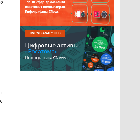
ию
Топ-10 сфер применения
квантовых компьютеров.
Инфографика CNews
CNEWS ANALYTICS
Цифровые активы
«Росатома».
Инфографика CNews
о
ие
с