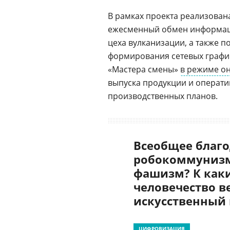
В рамках проекта реализова
ежесменный обмен информаци
цеха вулканизации, а также 
формирования сетевых графи
«Мастера смены»
в режиме о
выпуска продукции и операт
производственных планов.
Всеобщее благо
робокоммунизм
фашизм? К как
человечество в
искусственный
ЦИФРОВИЗАЦИЯ