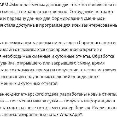
АРМ «Мастера смены» данные для отчетов появляются в
смены, а не заносятся отдельно. Сотрудники не тратят
ие и передачу данных для формирования сменных и
я стала доступна в программе для всех заинтересованн
ь отслеживания закрытия смены» для сборочного цеха и
онлайн отслеживается своевременное открытие и
я необходимые сменные и суточные отчеты. Обработка
трудника, открывшего или закрывшего смену, время
ьтате сократилось время на получение отчетов, исключе
а основании полученных сведений определяется
менных и суточных отчетов.
енно-диспетчерского отдела разработаны новые отчеты
но — по сменам или за сутки — получать информацию о
татках в разрезе суток, смен, литер, бригад. Реализован
в специализированных
чатах
WhatsApp*
.