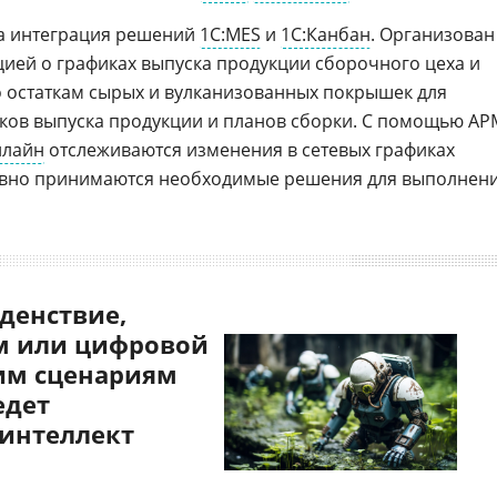
на интеграция решений
1С:MES
и
1С:Канбан
. Организован
ей о графиках выпуска продукции сборочного цеха и
по остаткам сырых и вулканизованных покрышек для
ков выпуска продукции и планов сборки. С помощью АР
нлайн
отслеживаются изменения в сетевых графиках
ивно принимаются необходимые решения для выполнен
денствие,
 или цифровой
им сценариям
едет
 интеллект