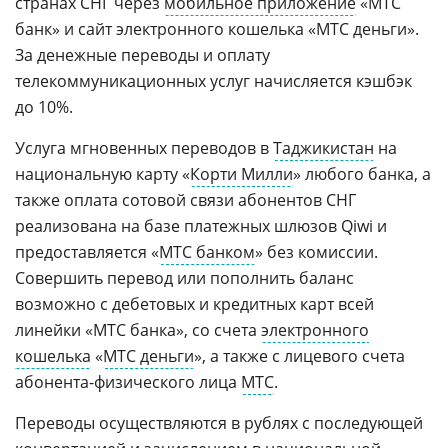
странах СНГ через
мобильное приложение
«МТС
банк» и сайт электронного кошелька «МТС деньги».
За денежные переводы и оплату
телекоммуникационных услуг начисляется кэшбэк
до 10%.
Услуга мгновенных переводов в
Таджикистан
на
национальную карту «
Корти Милли
» любого банка, а
также оплата сотовой связи абонентов СНГ
реализована на базе платежных шлюзов Qiwi и
предоставляется «
МТС банком
» без комиссии.
Совершить перевод или пополнить баланс
возможно с дебетовых и кредитных карт всей
линейки «МТС банка», со счета
электронного
кошелька
«
МТС деньги
», а также с лицевого счета
абонента-физического лица
МТС
.
Переводы осуществляются в рублях с последующей