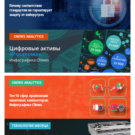
Почему соответствие
стандартам не гарантирует
защиту от киберугроз
CNEWS ANALYTICS
Цифровые активы
«Росатома».
Инфографика CNews
CNEWS ANALYTICS
Топ-10 сфер применения
квантовых компьютеров.
Инфографика CNews
ТЕХНОЛОГИЯ МЕСЯЦА