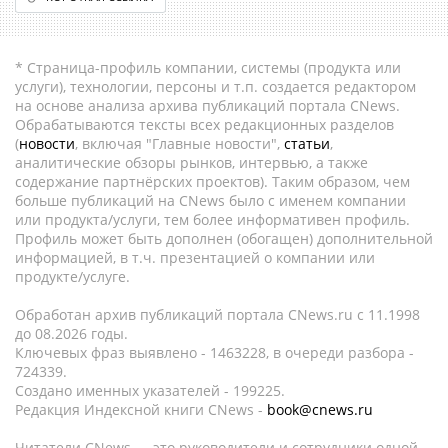
* Страница-профиль компании, системы (продукта или
услуги), технологии, персоны и т.п. создается редактором
на основе анализа архива публикаций портала CNews.
Обрабатываются тексты всех редакционных разделов
(
новости
, включая "Главные новости",
статьи
,
аналитические обзоры рынков, интервью, а также
содержание партнёрских проектов). Таким образом, чем
больше публикаций на CNews было с именем компании
или продукта/услуги, тем более информативен профиль.
Профиль может быть дополнен (обогащен) дополнительной
информацией, в т.ч. презентацией о компании или
продукте/услуге.
Обработан архив публикаций портала CNews.ru c 11.1998
до 08.2026 годы.
Ключевых фраз выявлено - 1463228, в очереди разбора -
724339.
Создано именных указателей - 199225.
Редакция Индексной книги CNews -
book@cnews.ru
Читатели CNews — это руководители и сотрудники одной