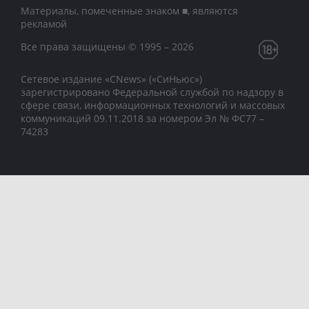
Материалы, помеченные знаком ■, являются
рекламой
Все права защищены © 1995 – 2026
Сетевое издание «CNews» («СиНьюс»)
зарегистрировано Федеральной службой по надзору в
сфере связи, информационных технологий и массовых
коммуникаций 09.11.2018 за номером Эл № ФС77 –
74283