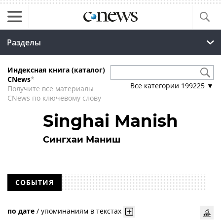
Разделы
Индексная книга (каталог)
CNews
*
Все категории
199225
▼
Получите все материалы
CNews по ключевому слову
Singhai Manish
Сингхаи Маниш
СОБЫТИЯ
по дате
/
упоминаниям в текстах