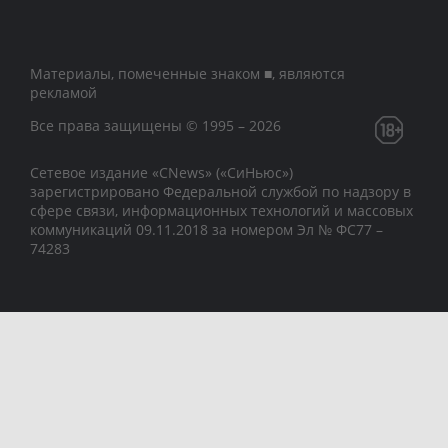
Материалы, помеченные знаком ■, являются
рекламой
Все права защищены © 1995 – 2026
Сетевое издание «CNews» («СиНьюс»)
зарегистрировано Федеральной службой по надзору в
сфере связи, информационных технологий и массовых
коммуникаций 09.11.2018 за номером Эл № ФС77 –
74283