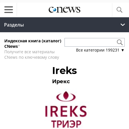
Разделы
Индексная книга (каталог)
CNews
*
Все категории
199231
▼
Получите все материалы
CNews по ключевому слову
Ireks
Ирекс