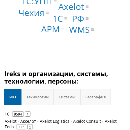
1С:УПП
Axelot
Чехия
1С
РФ
АРМ
WMS
Ireks и организации, системы,
технологии, персоны:
ИКТ
Технологии
Системы
География
1С
9594
1
Axelot - Акселот - Axelot Logistics - Axelot Consult - Axelot
Tech
225
1